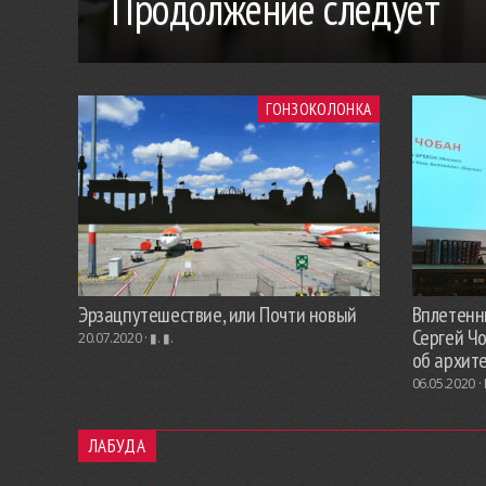
Продолжение следует
ГОНЗОКОЛОНКА
Эрзацпутешествие, или Почти новый
Вплетенны
Сергей Ч
20.07.2020 ·
▮. ▮.
об архит
06.05.2020 ·
ЛАБУДА