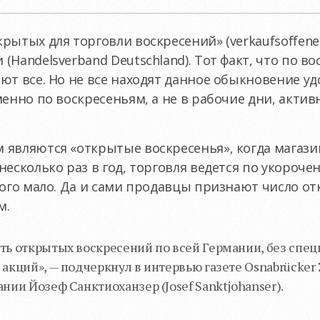
рытых для торговли воскресений» (verkaufsoffene
(Handelsverband Deutschland). Тот факт, что по в
ют все. Но не все находят данное обыкновение у
енно по воскресеньям, а не в рабочие дни, актив
являются «открытые воскресенья», когда магази
есколько раз в год, торговля ведется по укорочен
того мало. Да и сами продавцы признают число о
м.
ть открытых воскресений по всей Германии, без спе
акций», — подчеркнул в интервью газете Osnabrücker
нии Йозеф Санктиоханзер (Josef Sanktjohanser).