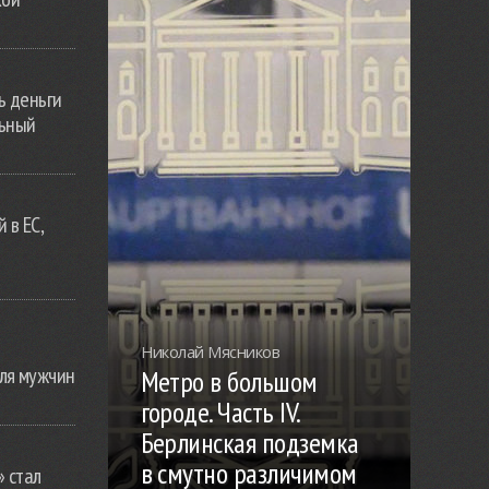
ь деньги
льный
 в ЕС,
Николай Мясников
ля мужчин
Метро в большом
городе. Часть IV.
Берлинская подземка
в смутно различимом
» стал