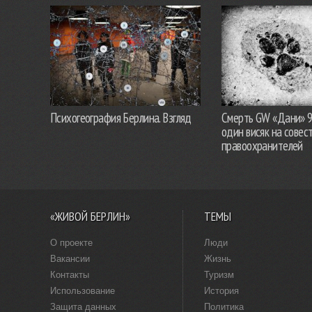
Психогеография Берлина. Взгляд
Смерть GW «Дани» 
один висяк на совес
правоохранителей
«ЖИВОЙ БЕРЛИН»
ТЕМЫ
О проекте
Люди
Вакансии
Жизнь
Контакты
Туризм
Использование
История
Защита данных
Политика