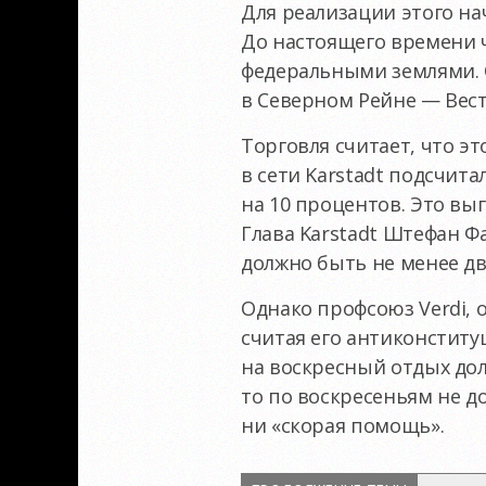
Для реализации этого н
До настоящего времени 
федеральными землями. О
в Северном Рейне — Вест
Торговля считает, что э
в сети Karstadt подсчит
на 10 процентов. Это вы
Глава Karstadt Штефан Ф
должно быть не менее две
Однако профсоюз Verdi,
считая его антиконститу
на воскресный отдых дол
то по воскресеньям не д
ни «скорая помощь».