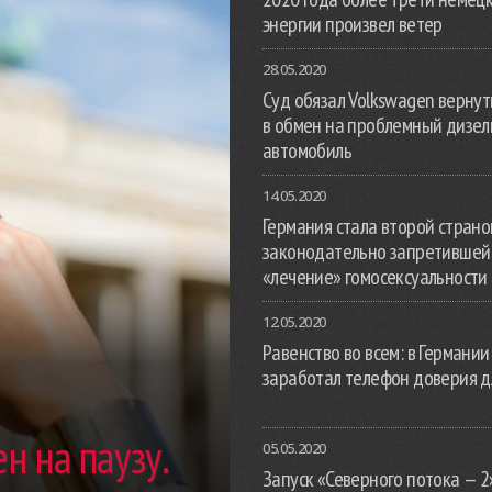
энергии произвел ветер
28.05.2020
Суд обязал Volkswagen вернут
в обмен на проблемный дизе
автомобиль
14.05.2020
Германия стала второй страной
законодательно запретившей
«лечение» гомосексуальности
12.05.2020
Равенство во всем: в Германии
заработал телефон доверия д
н на паузу.
05.05.2020
Запуск «Северного потока — 2