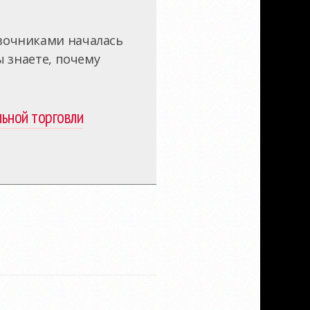
авочниками началась
ы знаете, почему
льной торговли