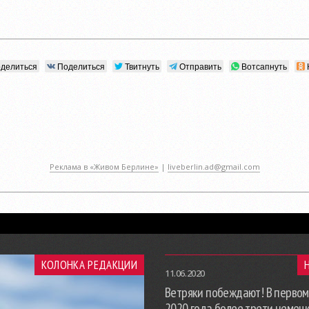
делиться
Поделиться
Твитнуть
Отправить
Вотсапнуть
Реклама в «Живом Берлине»
|
liveberlin.ad@gmail.com
КОЛОНКА РЕДАКЦИИ
11.06.2020
Ветряки побеждают! В первом
2020 года более трети немец