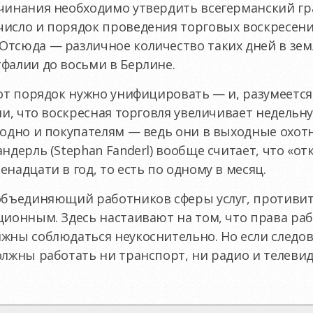
ачинания необходимо утвердить всегерманский гр
число и порядок проведения торговых воскресен
тсюда — различное количество таких дней в земл
фалии до восьми в Берлине.
тот порядок нужно унифицировать — и, разумеетс
али, что воскресная торговля увеличивает недель
годно и покупателям — ведь они в выходные охо
андерль (Stephan Fanderl) вообще считает, что «о
надцати в год, то есть по одному в месяц.
 объединяющий работников сферы услуг, противи
ционным. Здесь настаивают на том, что права ра
жны соблюдаться неукоснительно. Но если следова
олжны работать ни транспорт, ни радио и телевид