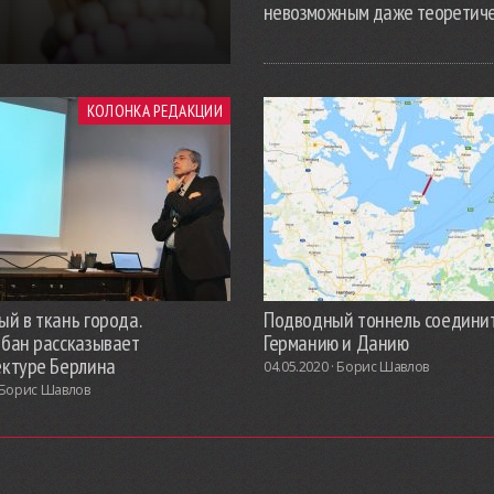
невозможным даже теоретич
КОЛОНКА РЕДАКЦИИ
й в ткань города.
Подводный тоннель соедини
обан рассказывает
Германию и Данию
ектуре Берлина
04.05.2020 ·
Борис Шавлов
Борис Шавлов