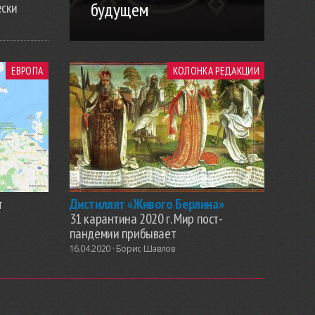
будущем
ески
ЕВРОПА
КОЛОНКА РЕДАКЦИИ
т
Дистиллят «Живого Берлина»
31 карантина 2020 г. Мир пост-
пандемии прибывает
16.04.2020 ·
Борис Шавлов