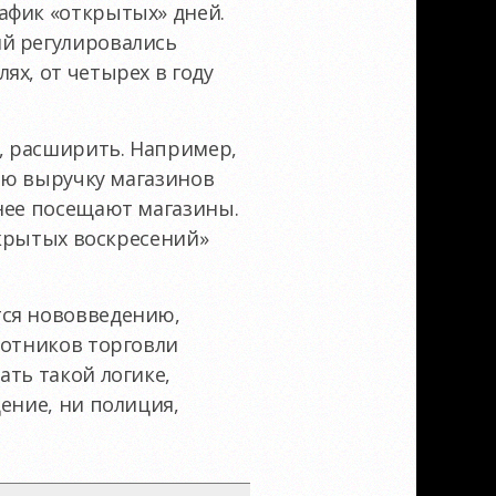
афик «открытых» дней.
ий регулировались
ях, от четырех в году
я, расширить. Например,
ную выручку магазинов
тнее посещают магазины.
ткрытых воскресений»
тся нововведению,
ботников торговли
ть такой логике,
ение, ни полиция,