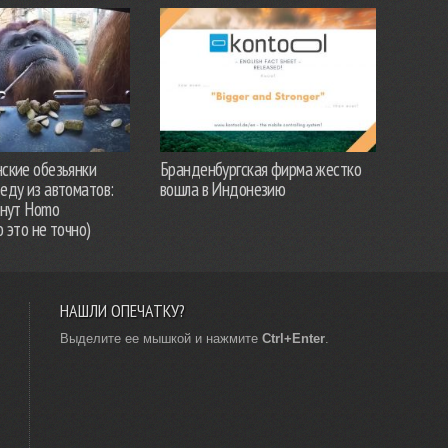
ские обезьянки
Бранденбургская фирма жестко
еду из автоматов:
вошла в Индонезию
анут Homo
о это не точно)
НАШЛИ ОПЕЧАТКУ?
Выделите ее мышкой и нажмите
Ctrl+Enter
.