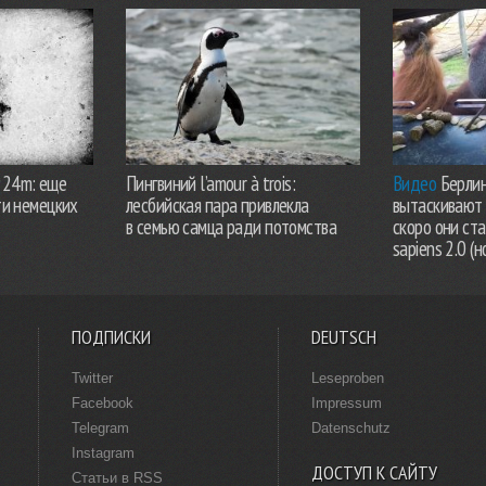
924m: еще
Пингвиний l’amour à trois:
Видео
Берлин
ти немецких
лесбийская пара привлекла
вытаскивают 
в семью самца ради потомства
скоро они ст
sapiens 2.0 (н
ПОДПИСКИ
DEUTSCH
Twitter
Leseproben
Facebook
Impressum
Telegram
Datenschutz
Instagram
ДОСТУП К САЙТУ
Статьи в RSS