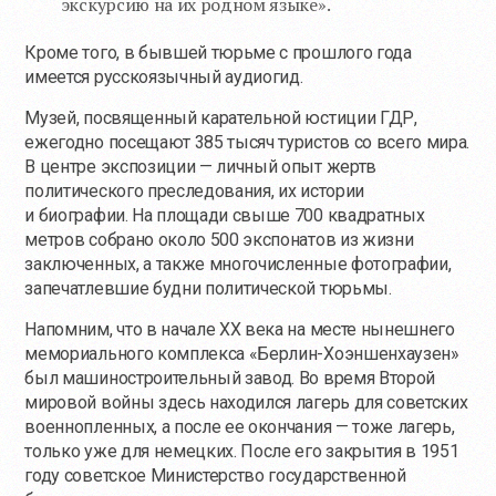
экскурсию на их родном языке».
Кроме того, в бывшей тюрьме с прошлого года
имеется русскоязычный аудиогид.
Музей, посвященный карательной юстиции ГДР,
ежегодно посещают 385 тысяч туристов со всего мира.
В центре экспозиции — личный опыт жертв
политического преследования, их истории
и биографии. На площади свыше 700 квадратных
метров собрано около 500 экспонатов из жизни
заключенных, а также многочисленные фотографии,
запечатлевшие будни политической тюрьмы.
Напомним, что в начале ХХ века на месте нынешнего
мемориального комплекса «Берлин-Хоэншенхаузен»
был машиностроительный завод. Во время Второй
мировой войны здесь находился лагерь для советских
военнопленных, а после ее окончания — тоже лагерь,
только уже для немецких. После его закрытия в 1951
году советское Министерство государственной