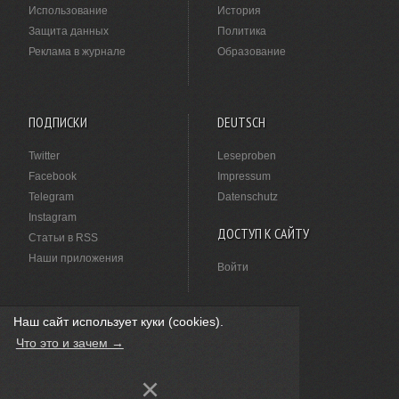
Использование
История
Защита данных
Политика
Реклама в журнале
Образование
ПОДПИСКИ
DEUTSCH
Twitter
Leseproben
Facebook
Impressum
Telegram
Datenschutz
Instagram
ДОСТУП К САЙТУ
Статьи в RSS
Наши приложения
Войти
Наш сайт использует куки (cookies).
НАШЛИ ОПЕЧАТКУ?
Что это и зачем →
Выделите ее мышкой и нажмите
Ctrl+Enter
.
×