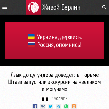
Живой Берлин
Украина, держись.
Россия, опомнись!
Язык до цугундера доведет: в тюрьме
Штази запустили экскурсии на «великом
и могучем»
▮. ▮.
19.07.2016