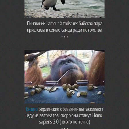
Пингвиний l’amour à trois: лесбийская пара
привлекла в семью самца ради потомства
Видео
Берлинские обезьянки вытаскивают
еду из автоматов: скоро они станут Homo
sapiens 2.0 (но это не точно)