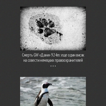
Смерть GW «Дани» 924m: еще один висяк
на совести немецких правоохранителей