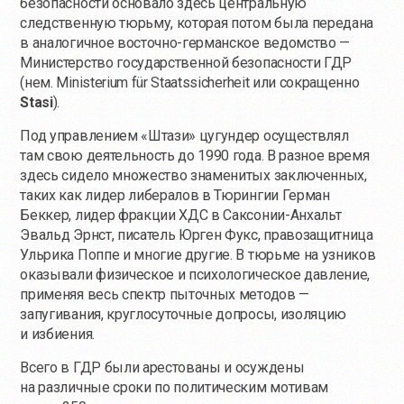
безопасности основало здесь центральную
следственную тюрьму, которая потом была передана
в аналогичное восточно-германское ведомство —
Министерство государственной безопасности ГДР
(нем. Ministerium für Staatssicherheit или сокращенно
Stasi
).
Под управлением «Штази» цугундер осуществлял
там свою деятельность до 1990 года. В разное время
здесь сидело множество знаменитых заключенных,
таких как лидер либералов в Тюрингии Герман
Беккер, лидер фракции ХДС в Саксонии-Анхальт
Эвальд Эрнст, писатель Юрген Фукс, правозащитница
Ульрика Поппе и многие другие. В тюрьме на узников
оказывали физическое и психологическое давление,
применяя весь спектр пыточных методов —
запугивания, круглосуточные допросы, изоляцию
и избиения.
Всего в ГДР были арестованы и осуждены
на различные сроки по политическим мотивам