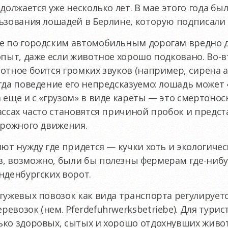
одолжается уже несколько лет. В мае этого года б
ьзования лошадей в Берлине, которую подписали б
е по городским автомобильным дорогам вредно 
опыт, даже если животное хорошо подковано.
Во-в
отное боится громких звуков (например, сирена
гда поведение его непредсказуемо: лошадь может 
 еще и с «грузом» в виде кареты — это смертонос
ассах часто становятся причиной пробок и предст
орожного движения.
яют нужду где придется — кучки хоть и экологиче
, возможно, были бы полезны фермерам где-нибуд
нденбургских ворот.
гужевых повозок как вида транспорта регулируетс
евозок (нем. Pferdefuhrwerksbetriebe). Для тури
ько здоровых, сытых и хорошо отдохнувших живот