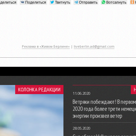
делиться
Поделиться
Твитнуть
Отправить
Вотсапнуть
Реклама в «Живом Берлине»
|
liveberlin.ad@gmail.com
КОЛОНКА РЕДАКЦИИ
11.06.2020
Ветряки побеждают! В первом
2020 года более трети немец
энергии произвел ветер
28.05.2020