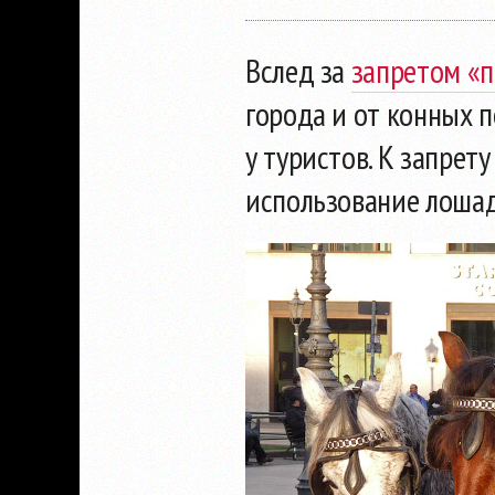
Вслед за
запретом «
города и от конных 
у туристов. К запре
использование лошад