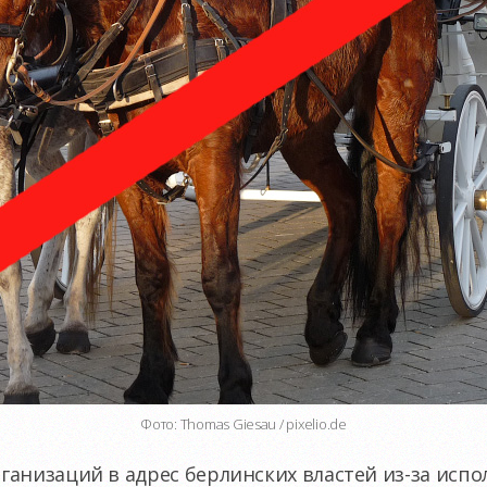
Фото: Thomas Giesau / pixelio.de
ганизаций в адрес берлинских властей
из-за
испо