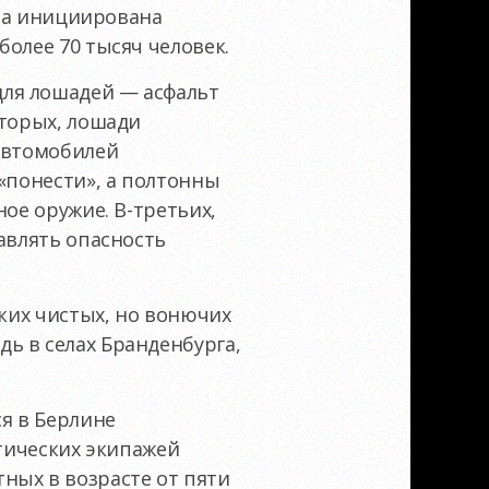
ыла инициирована
олее 70 тысяч человек.
для лошадей — асфальт
торых
, лошади
 автомобилей
«понести», а полтонны
ное оружие.
В-третьих
,
авлять опасность
ских чистых, но вонючих
ь в селах Бранденбурга,
я в Берлине
стических экипажей
ных в возрасте от пяти