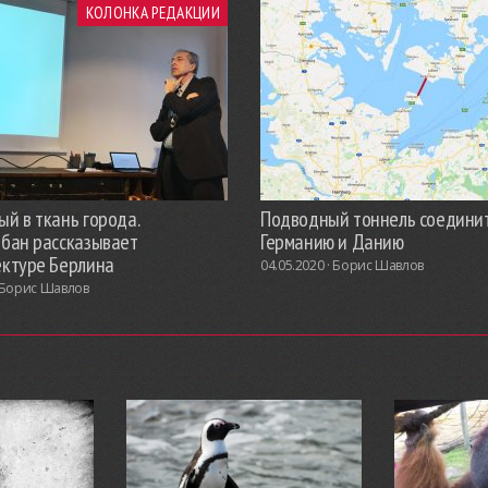
КОЛОНКА РЕДАКЦИИ
й в ткань города.
Подводный тоннель соедини
обан рассказывает
Германию и Данию
ектуре Берлина
04.05.2020 ·
Борис Шавлов
Борис Шавлов