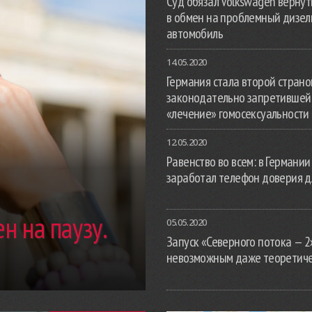
Суд обязал Volkswagen вернут
в обмен на проблемный дизе
автомобиль
14.05.2020
Германия стала второй страной
законодательно запретившей
«лечение» гомосексуальности
12.05.2020
Равенство во всем: в Германии
заработал телефон доверия д
н на паузу.
05.05.2020
Запуск «Северного потока — 2
невозможным даже теоретич