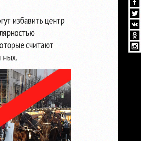
гут избавить центр
улярностью
которые считают
тных.