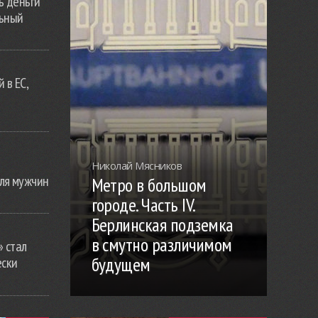
ь деньги
льный
 в ЕС,
Николай Мясников
ля мужчин
Метро в большом
городе. Часть IV.
Берлинская подземка
в смутно различимом
» стал
будущем
ески