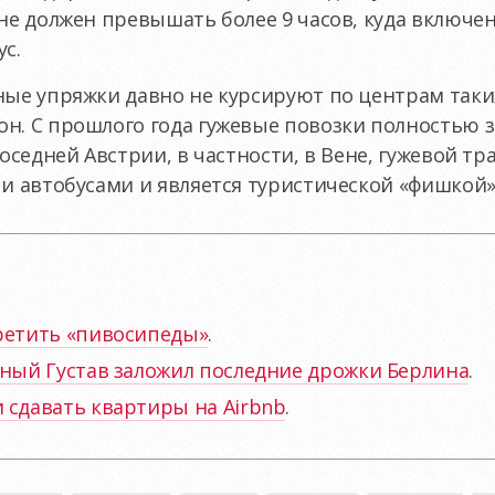
 не должен превышать более 9 часов, куда включе
с.
ные упряжки давно не курсируют по центрам таки
он. С прошлого года гужевые повозки полностью 
соседней Австрии, в частности, в Вене, гужевой т
 и автобусами и является туристической «фишкой»
претить «пивосипеды»
.
зный Густав заложил последние дрожки Берлина
.
 сдавать квартиры на Airbnb
.