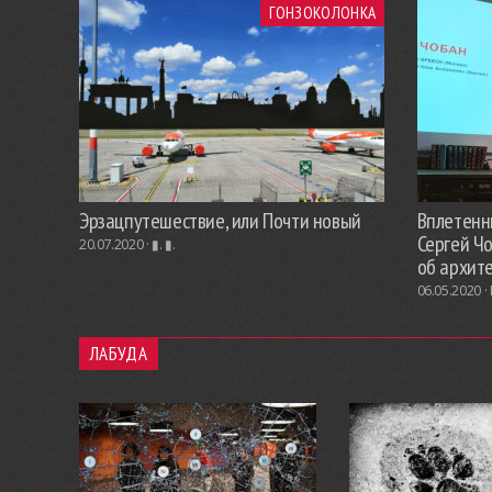
ГОНЗОКОЛОНКА
Эрзацпутешествие, или Почти новый
Вплетенны
Сергей Ч
20.07.2020 ·
▮. ▮.
об архит
06.05.2020 ·
ЛАБУДА