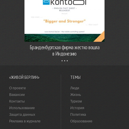
Бранденбургская фирма жестко вошла
в Индонезию
«ЖИВОЙ БЕРЛИН»
ТЕМЫ
О проекте
Люди
Вакансии
Жизнь
Контакты
Туризм
Использование
История
Защита данных
Политика
Реклама в журнале
Образование