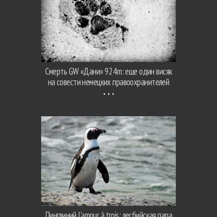
Смерть GW «Дани» 924m: еще один висяк
на совести немецких правоохранителей
Пингвиний l’amour à trois: лесбийская пара