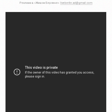
Реклама в «Живом Берлине»:
liveberlin.ad@gmail.com