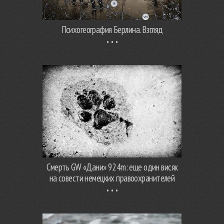
Психогеография Берлина. Взгляд
Смерть GW «Дани» 924m: еще один висяк
на совести немецких правоохранителей