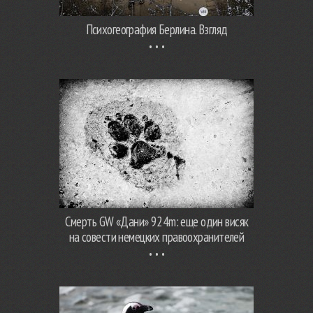
Психогеография Берлина. Взгляд
Смерть GW «Дани» 924m: еще один висяк
на совести немецких правоохранителей