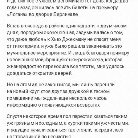
Я до сих пор с ужасом вспоминаю тот день, когда два
года назад решилась ловить билеты на премьеру
«Логана» во дворце Берлинале.
Встав в очередь в районе одиннадцати, к двум часам
дня я, порядком окоченевшая, задумывалась о том,
что даже любовь к Хью Джекману не спасет меня
от гипотермии, и уже было решила заканчивать это
мучительное мероприятие. И лишь благодаря примеру
новой знакомой, француженки-режиссера, которая
жизнерадостно переносила все тяготы, мне удалось
дождаться открытия дверей.
Но на этом ад не закончился, мы лишь перешли
на новый круг: стоя друг за дружкой в тесном
помещении мы ждали еще несколько часов
информацию о появляющихся возвратах.
Спустя некоторое время пол перестал казаться таким
уж грязным и холодным, а куртки такими уж чистыми,
и ждущие начали садиться где стояли, посреди леса
ног товарищей по несчастью.