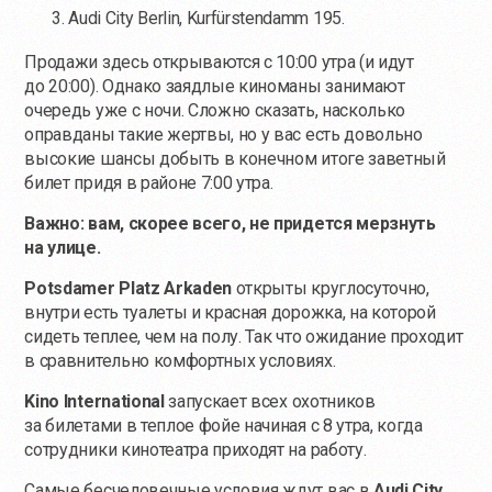
Audi City Berlin, Kurfürstendamm 195.
Продажи здесь открываются с 10:00 утра (и идут
до 20:00). Однако заядлые киноманы занимают
очередь уже с ночи. Сложно сказать, насколько
оправданы такие жертвы, но у вас есть довольно
высокие шансы добыть в конечном итоге заветный
билет придя в районе 7:00 утра.
Важно: вам, скорее всего, не придется мерзнуть
на улице.
Potsdamer Platz Arkaden
открыты круглосуточно,
внутри есть туалеты и красная дорожка, на которой
сидеть теплее, чем на полу. Так что ожидание проходит
в сравнительно комфортных условиях.
Kino International
запускает всех охотников
за билетами в теплое фойе начиная с 8 утра, когда
сотрудники кинотеатра приходят на работу.
Самые бесчеловечные условия ждут вас в
Audi City