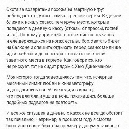
Охота за возвратами похожа на азартную игру:
побеждает тот, у кого самые крепкие нервы. Ведь чем
ближе к началу сеанса, тем круче места, которые
попадают в дневную кассу (отказы от прессы, гостей
и т.д.). Поэтому у зрителей, отстоявших шесть часов
и еле держащихся на ногах, есть выбор: хватать билет
на балконе и спешить отдыхать перед сеансом или же
идти
ва-банк
и до последнего ждать появления
заветного места в партере. Как говорится, кто
не рискует, тот не сидит рядом с Хью Джекманом.
Моя история тогда завершилась тем, что, исчерпав
месячный лимит любви к кинематографу
и дождавшись своей очереди, я взяла то,
что предлагали и ушла в ночь, поклявшись больше
подобных подвигов не повторять.
И все же ситуация в дневных кассах не всегда обстоит
так печально. Например, в прошлом году я смогла
спонтанно взять билет на премьеру документального