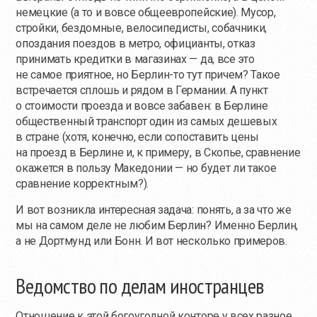
немецкие (а то и вовсе общеевропейские). Мусор,
стройки, бездомные, велосипедисты, собачники,
опоздания поездов в метро, официанты, отказ
принимать кредитки в магазинах — да, все это
не самое приятное, но
Берлин-то
тут причем? Такое
встречается сплошь и рядом в Германии. А пункт
о стоимости проезда и вовсе забавен: в Берлине
общественный транспорт один из самых дешевых
в стране (хотя, конечно, если сопоставить цены
на проезд в Берлине и, к примеру, в Скопье, сравнение
окажется в пользу Македонии — но будет ли такое
сравнение корректным?).
И вот возникла интересная задача: понять, а за что же
мы на самом деле не любим Берлин? Именно Берлин,
а не Дортмунд или Бонн. И вот несколько примеров.
Ведомство по делам иностранцев
Отношение к этой богоугодной конторе у всех разное