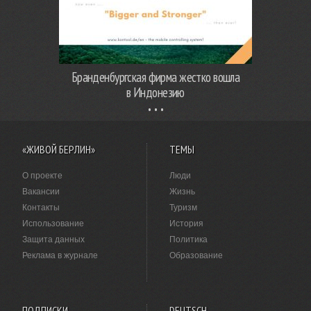
Бранденбургская фирма жестко вошла
в Индонезию
«ЖИВОЙ БЕРЛИН»
ТЕМЫ
О проекте
Люди
Вакансии
Жизнь
Контакты
Туризм
Использование
История
Защита данных
Политика
Реклама в журнале
Образование
ПОДПИСКИ
DEUTSCH