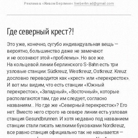
Реклама в «Живом Берлине»:
liveberlin.ad@gmail.com
Где северный крест?!
Это уже, конечно, сугубо индивидуальная вещь —
вероятно, большинство даже не замечают
и не осознают этой «проблемы». Но все же.
На кольцевой линии берлинского S-Bahn есть три
узловые станции: Südkreuz, Westkreuz, Ostkreuz. Kreuz
дословно переводится как «крест» или «перекресток».
И вот мы видим, что есть станции «Южный
перекресток», «Западный», «Восточный», которые
располагаются там, где им следует, согласно
названиям… Но где же «Северный перекресток»? Его
нет. Вместо него строго на севере линии есть узловая
станция Gesundbrunnen. И хотя недавно под названием
станции стали писать мелкими буковками Nordkreuz,
все равно станция официально так не называется —