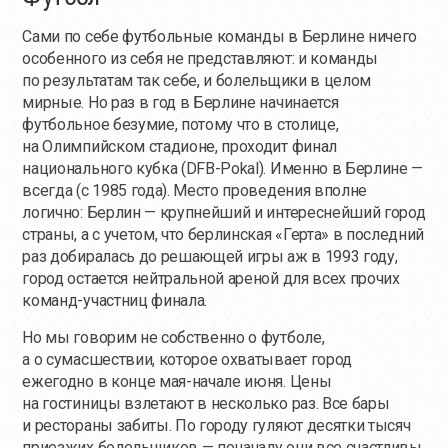
Сами по себе футбольные команды в Берлине ничего
особенного из себя не представляют: и команды
по результатам так себе, и болельщики в целом
мирные. Но раз в год в Берлине начинается
футбольное безумие, потому что в столице,
на Олимпийском стадионе, проходит финал
национального кубка (DFB-Pokal). Именно в Берлине —
всегда (с 1985 года). Место проведения вполне
логично: Берлин — крупнейший и интереснейший город
страны, а с учетом, что берлинская «Герта» в последний
раз добиралась до решающей игры аж в 1993 году,
город остается нейтральной ареной для всех прочих
команд-участниц финала.
Но мы говорим не собственно о футболе,
а о сумасшествии, которое охватывает город
ежегодно в конце мая-начале июня. Цены
на гостиницы взлетают в несколько раз. Все бары
и рестораны забиты. По городу гуляют десятки тысяч
приезжих болельщиков — поначалу они все счастливы,