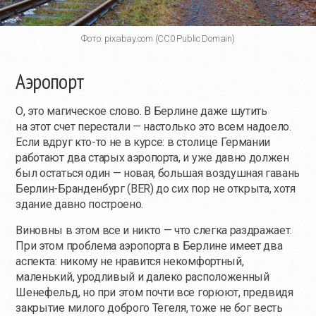
Фото: pixabay.com (CC0 Public Domain)
Аэропорт
О, это магическое слово. В Берлине даже шутить
на этот счет перестали — настолько это всем надоело.
Если вдруг
кто-то
не в курсе: в столице Германии
работают два старых аэропорта, и уже давно должен
был остаться один — новая, большая воздушная гавань
Берлин-Бранденбург (BER) до сих пор не открыта, хотя
здание давно построено.
Виновны в этом все и никто — что слегка раздражает.
При этом проблема аэропорта в Берлине имеет два
аспекта: никому не нравится некомфортный,
маленький, уродливый и далеко расположенный
Шенефельд, но при этом почти все горюют, предвидя
закрытие милого доброго Тегеля, тоже не бог весть