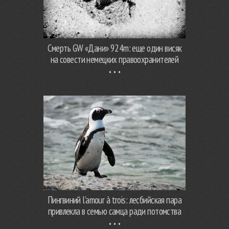
Смерть GW «Дани» 924m: еще один висяк
на совести немецких правоохранителей
Пингвиний l’amour à trois: лесбийская пара
привлекла в семью самца ради потомства