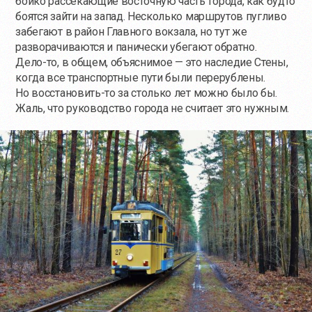
бойко рассекающие восточную часть города, как будто
боятся зайти на запад. Несколько маршрутов пугливо
забегают в район Главного вокзала, но тут же
разворачиваются и панически убегают обратно.
Дело-то
, в общем, объяснимое — это наследие Стены,
когда все транспортные пути были перерублены.
Но
восстановить-то
за столько лет можно было бы.
Жаль, что руководство города не считает это нужным.