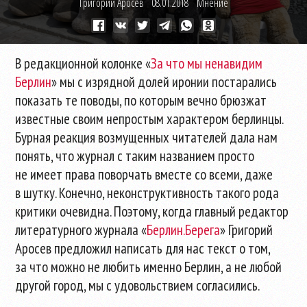
Григорий Аросев
08.01.2018
Мнение
В редакционной колонке «
За что мы ненавидим
Берлин
» мы с изрядной долей иронии постарались
показать те поводы, по которым вечно брюзжат
известные своим непростым характером берлинцы.
Бурная реакция возмущенных читателей дала нам
понять, что журнал с таким названием просто
не имеет права поворчать вместе со всеми, даже
в шутку. Конечно, неконструктивность такого рода
критики очевидна. Поэтому, когда главный редактор
литературного журнала «
Берлин.Берега
» Григорий
Аросев предложил написать для нас текст о том,
за что можно не любить именно Берлин, а не любой
другой город, мы с удовольствием согласились.