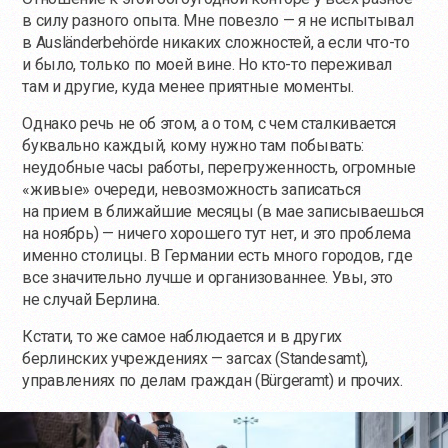
в силу разного опыта. Мне повезло — я не испытывал
в Ausländerbehörde никаких сложностей, а если
что-то
и было, только по моей вине. Но
кто-то
переживал
там и другие, куда менее приятные моменты.
Однако речь не об этом, а о том, с чем сталкивается
буквально каждый, кому нужно там побывать:
неудобные часы работы, перегруженность, огромные
«живые» очереди, невозможность записаться
на прием в ближайшие месяцы (в мае записываешься
на ноябрь) — ничего хорошего тут нет, и это проблема
именно столицы. В Германии есть много городов, где
все значительно лучше и организованнее. Увы, это
не случай Берлина.
Кстати, то же самое наблюдается и в других
берлинских учреждениях — загсах (Standesamt),
управлениях по делам граждан (Bürgeramt) и прочих.