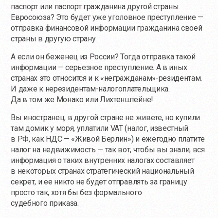
паспорт или паспорт гражданина другой страны
Евросоюза? Это будет уже уголовное преступление —
отправка финансовой информации гражданина своей
страны в другую страну.
А если он беженец из России? Тогда отправка такой
информации — серьезное преступление. А в иных
странах это относится и к «негражданам»-резидентам.
И даже к нерезидентам-налогоплательщика.
Да в том же Монако или Лихтенштейне!
Вы иностранец, в другой стране не живете, но купили
там домик у моря, уплатили VAT (налог, известный
в РФ, как НДС — «Живой Берлин») и ежегодно платите
налог на недвижимость — так вот, чтобы вы знали, вся
информация о таких внутренних налогах составляет
в некоторых странах стратегический национальный
секрет, и ее никто не будет отправлять за границу
просто так, хотя бы без формального
судебного приказа.