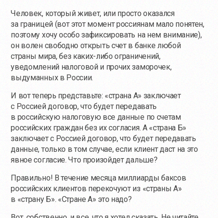
Человек, который живет, или просто оказался
за границей (вот этот момент россиянам мало понятен,
поэтому хочу особо зафиксировать на нем внимание),
он волен свободно открыть счет в банке любой
страны мира, без каких-либо ограничений,
уведомлений налоговой и прочих заморочек,
выдуманных в России.
И вот теперь представьте: «страна А» заключает
с Россией договор, что будет передавать
в российскую налоговую все данные по счетам
российских граждан без их согласия. А «страна Б»
заключает с Россией договор, что будет передавать
данные, только в том случае, если клиент даст на это
явное согласие. Что произойдет дальше?
Правильно! В течение месяца миллиарды баксов
российских клиентов перекочуют из «страны А»
в «страну Б». «Стране А» это надо?
Вот, собственно, и все, что я хотел сказать. Не читайте