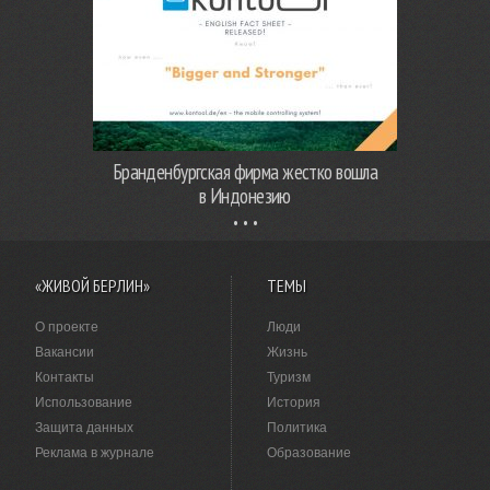
Бранденбургская фирма жестко вошла
в Индонезию
«ЖИВОЙ БЕРЛИН»
ТЕМЫ
О проекте
Люди
Вакансии
Жизнь
Контакты
Туризм
Использование
История
Защита данных
Политика
Реклама в журнале
Образование