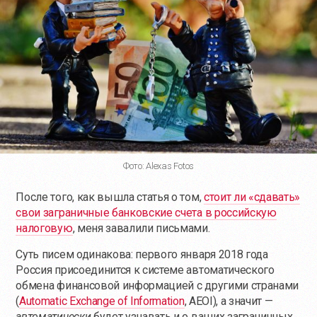
Фото: Alexas Fotos
После того, как вышла статья о том,
стоит ли «сдавать»
свои заграничные банковские счета в российскую
налоговую
, меня завалили письмами.
Суть писем одинакова: первого января 2018 года
Россия присоединится к системе автоматического
обмена финансовой информацией с другими странами
(
Automatic Exchange of Information
, AEOI), а значит —
автоматически
будет узнавать и о ваших заграничных