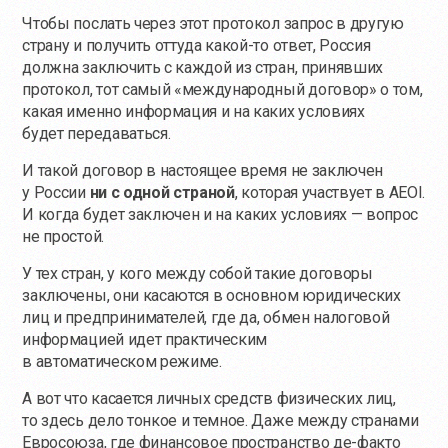
Чтобы послать через этот протокол запрос в другую
страну и получить оттуда
какой-то
ответ, Россия
должна заключить с каждой из стран, принявших
протокол, тот самый «международный договор» о том,
какая именно информация и на каких условиях
будет передаваться.
И такой договор в настоящее время не заключен
у России
ни с одной страной
, которая участвует в AEOI.
И когда будет заключен и на каких условиях — вопрос
не простой.
У тех стран, у кого между собой такие договоры
заключены, они касаются в основном юридических
лиц и предпринимателей, где да, обмен налоговой
информацией идет практическим
в автоматическом режиме.
А вот что касается личных средств физических лиц,
то здесь дело тонкое и темное. Даже между странами
Евросоюза, где финансовое пространство
де-факто