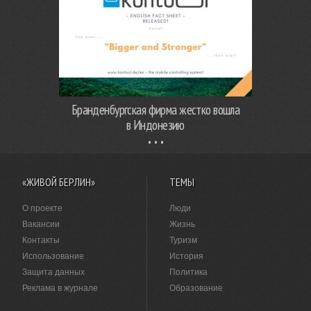
Бранденбургская фирма жестко вошла
в Индонезию
«ЖИВОЙ БЕРЛИН»
ТЕМЫ
О проекте
Люди
Вакансии
Жизнь
Контакты
Туризм
Использование
История
Защита данных
Политика
Реклама в журнале
Образование