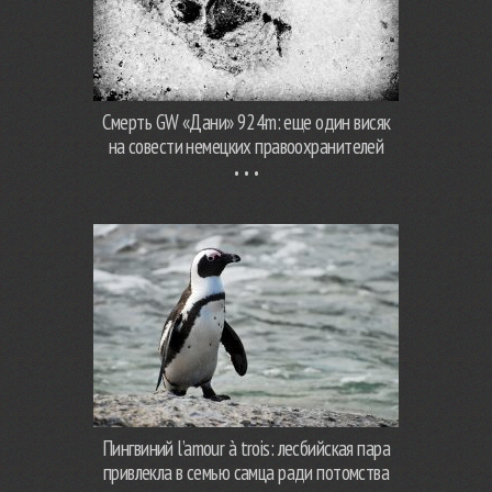
Смерть GW «Дани» 924m: еще один висяк
на совести немецких правоохранителей
Пингвиний l’amour à trois: лесбийская пара
привлекла в семью самца ради потомства