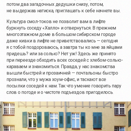
потом два загадочных дедушки снизу, потом,
не выдержав натиска, приглашать к себе начнете вы.
Культура смол-токов не позволит вам в лифте
буркнуть соседу «Халло» и отвернуться. В прежнем
многоэтажном доме в большом сибирском городе
даже кивки в лифте не приветствовались — сегодня
я с тобой поздороваюсь, а завтра ты ко мне за яйцами
придешь? или за солью? Нет уж! Здесь же принято
при переезде обходить всех соседей с хлебом-солью-
караваем и знакомиться. Правда, у нас знакомства
вышли быстрей и прозаичней — почтальоны быстро
прознали, что у мужа хоум-офис, и таскают все
посылки соседей к нам. Так что умение говорить пару
слов о погоде и о чистоте подъездов пригодилось.