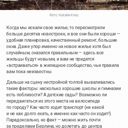
Фото: Natalie Kreis
Когда мы искали свое жилье, то пересмотрели
больше десятка новостроек, и все они были хороши —
удобная планировка, качественный ремонт, большие
окна. Даже упор именно на новое жилье хотя был
случайным, оказался правильным — здесь все
жильцы будут новыми, и вам не придется
«встраиваться» в жилищное сообщество, чьи правила
вам пока неизвестны.
Дальше на сцену нестройной толпой вываливались
такие факторы: насколько хорошие школы и гимназии
есть поблизости? А детские сады? Возможно ли
передвигаться из этого места на велосипеде
по городу? Как часто ходит транспорт (не какой
и не как долго ехать, а именно как часто он ходит!).
Парадоксально, но факт — можно жить почти
за пределами Берлина, но долетать до центра