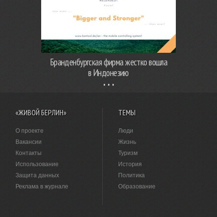
Бранденбургская фирма жестко вошла
в Индонезию
«ЖИВОЙ БЕРЛИН»
ТЕМЫ
О проекте
Люди
Вакансии
Жизнь
Контакты
Туризм
Использование
История
Защита данных
Политика
Реклама в журнале
Образование