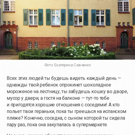
Фото: Екатерина Савченко
Всех этих людей ты будешь видеть каждый день —
однажды твой ребенок опрокинет шоколадное
мороженое на лестницу, ты забудешь кошку во дворе,
мусор у двери, а гостя на балконе —
тут-то
тебе
и пригодятся хорошие отношения с соседями! А кто
польет твои гераньки, пока ты греешься на испанском
пляже? Конечно, соседка, с сыном которой ты сидела
пару раз, пока она закупалась в супермаркете.