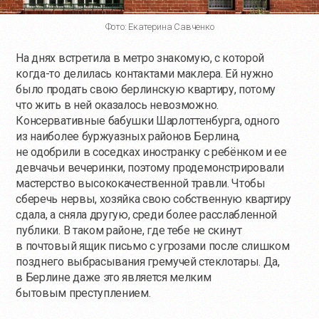
Фото: Екатерина Савченко
На днях встретила в метро знакомую, с которой
когда-то
делилась контактами маклера. Ей нужно
было продать свою берлинскую квартиру, потому
что жить в ней оказалось невозможно.
Консервативные бабушки Шарлоттенбурга, одного
из наиболее буржуазных районов Берлина,
не одобрили в соседках иностранку с ребёнком и ее
девчачьи вечеринки, поэтому продемонстрировали
мастерство высококачественной травли. Чтобы
сберечь нервы, хозяйка свою собственную квартиру
сдала, а сняла другую, среди более расслабленной
публики. В таком районе, где тебе не скинут
в почтовый ящик письмо с угрозами после слишком
позднего выбрасывания гремучей стеклотары. Да,
в Берлине даже это является мелким
бытовым преступлением.