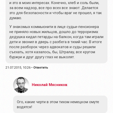
и это в моих интересах. Конечно, хлеб и соль были,
за всем надзор, все про всех все знают. Делается
это для безопасности и чтобы враг не прошел, я так
думаю.
У знакомых коммьюнити в лице судьи-пенсионера
не приняло новых жильцов, дошло до терроризма:
дедушка кидал петарды на балкон, когда там играли
дети и звонил в дверь с разбега в тихий час. В итоге
после разборок через адвокатов и суды решили
съехать, хотя казалось, бы, Штралау, все кругом
буржуи и друг другу глаз не выколят.
21.07.2015, 10:26
•
Ответить
Николай Мясников
:
Ого, какие черти в этом тихом немецком омуте
водятся!