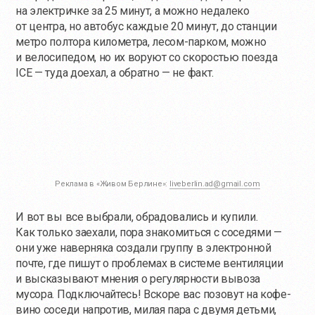
на электричке за 25 минут, а можно недалеко
от центра, но автобус каждые 20 минут, до станции
метро полтора километра, лесом-парком, можно
и велосипедом, но их воруют со скоростью поезда
ICE — туда доехал, а обратно — не факт.
Реклама в «Живом Берлине»:
liveberlin.ad@gmail.com
И вот вы все выбрали, обрадовались и купили.
Как только заехали, пора знакомиться с соседями —
они уже наверняка создали группу в электронной
почте, где пишут о проблемах в системе вентиляции
и высказывают мнения о регулярности вывоза
мусора. Подключайтесь! Вскоре вас позовут на кофе-
вино соседи напротив, милая пара с двумя детьми,