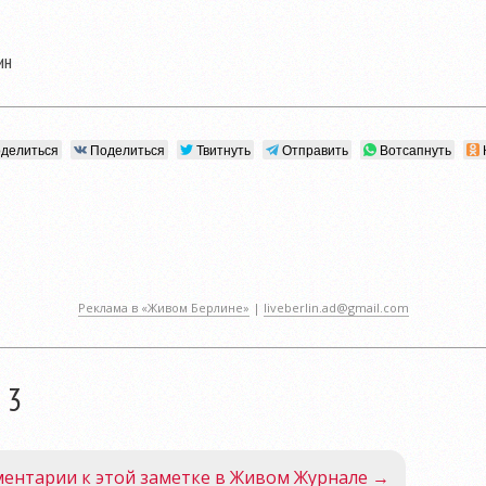
ин
делиться
Поделиться
Твитнуть
Отправить
Вотсапнуть
Реклама в «Живом Берлине»
|
liveberlin.ad@gmail.com
 3
ентарии к этой заметке в Живом Журнале →