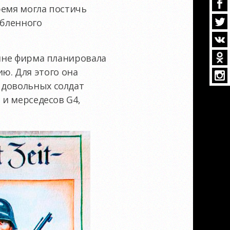
ремя могла постичь
юбленного
лине фирма планировала
ю. Для этого она
 довольных солдат
 и мерседесов G4,