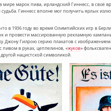
 мире марок пива, ирландский Гиннесс, в своё в
я судьба. Гиннесс вполне мог получить ярлык изл
 что в 1936 году во время Олимпийских игр в Бер
к и провести массированную рекламную кампани
ику Джону Гилрою серию плакатов с изображением
 пивом в руках, цеппелинов, «
жуков
» фольксваген
 другой нацистской символикой.