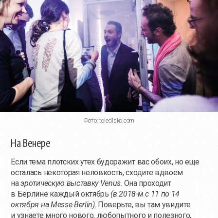
Фото: teledisko.com
На Венере
Если тема плотских утех будоражит вас обоих, но еще
осталась некоторая неловкость, сходите вдвоем
на
эротическую выставку Venus
. Она проходит
в Берлине каждый октябрь
(в 2018-м с 11 по 14
октября на Messe Berlin)
. Поверьте, вы там увидите
и узнаете много нового, любопытного и полезного,