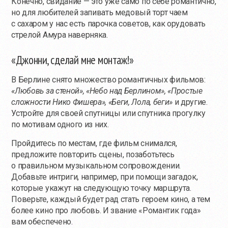
Конечно, свидание — это уже само по себе романтично,
но для любителей запивать медовый торт чаем
с сахаром у нас есть парочка советов, как орудовать
стрелой Амура наверняка.
«Джонни, сделай мне монтаж!»
В Берлине снято множество романтичных фильмов:
«Любовь за стеной», «Небо над Берлином», «Простые
сложности Нико Фишера», «Беги, Лола, беги»
и другие.
Устройте для своей спутницы или спутника прогулку
по мотивам одного из них.
Пройдитесь по местам, где фильм снимался,
предложите повторить сцены, позаботьтесь
о правильном музыкальном сопровождении.
Добавьте интриги, например, при помощи загадок,
которые укажут на следующую точку маршрута.
Поверьте, каждый будет рад стать героем кино, а тем
более кино про любовь. И звание «Романтик года»
вам обеспечено.