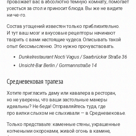
провожает вас в абсолютно темную комнату, помогает
усесться за стол и приносит блюда. Вы же не видите
ни-че
-го.
Состав угощений известен только приблизительно.
И тут ваш мозг и вкусовые рецепторы начинают
творить с вами настоящие чудеса. Описывать такой
опыт бессмысленно. Это нужно прочувствовать.
Dunkelrestaurant Nocti Vagus / Saarbrücker Straße 36
Unsicht-Bar Berlin / Gormannstraße 14
Средневековая трапеза
Хотите пригласить даму или кавалера в ресторан,
но не уверены, что ваши застольные манеры
идеальны? Не беда! Отправляйтесь туда, где
про вилки слыхом не слыхивали — в Средневековье.
Только представьте: каменные стены, украшенные
копчеными окороками, живой огонь в камине,