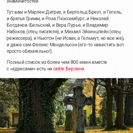
знаменитостей
.
Тут вам и Марлен Дитрих, и Бертольд Брехт, и Гегель,
и братья Гримм, и Роза Люксембург, и Николай
Богданов-Бельский, и Вера Лурье, и Владимир
Набоков (отец писателя), и Михаил Эйзенштейн (отец
режиссера), и Ньютон (не Исаак, а Гельмут, но все же),
и даже сам Феликс Мендельсон (
его-то
навестить вот
просто обязательно!).
Полный список из более чем 800 имен вместе
с «адресами» есть на
сайте Берлина
.