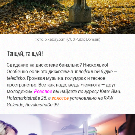
Фото: pixabay.com (CC0 Public Domain)
Танцуй, танцуй!
Свидание на дискотеке банально? Нисколько!
Особенно если это
дискотека в телефонной будке —
teledisko
. Громкая музыка, полумрак и тесное
пространство. Все как надо, ведь «темнота — друг
молодежи».
Розовое
вы найдете по адресу Kater Blau,
Holzmarktstraße 25, а
золотое
установлено на RAW
Gelände, Revalerstraße 99.