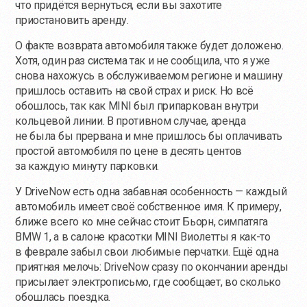
что придётся вернуться, если вы захотите
приостановить аренду.
О факте возврата автомобиля также будет доложено.
Хотя, один раз система так и не сообщила, что я уже
снова нахожусь в обслуживаемом регионе и машину
пришлось оставить на свой страх и риск. Но всё
обошлось, так как MINI был припаркован внутри
кольцевой линии. В противном случае, аренда
не была бы прервана и мне пришлось бы оплачивать
простой автомобиля по цене в десять центов
за каждую минуту парковки.
У DriveNow есть одна забавная особенность — каждый
автомобиль имеет своё собственное имя. К примеру,
ближе всего ко мне сейчас стоит Бьорн, симпатяга
BMW 1, а в салоне красотки MINI Виолетты я
как-то
в феврале забыл свои любимые перчатки. Ещё одна
приятная мелочь: DriveNow сразу по окончании аренды
присылает электрописьмо, где сообщает, во сколько
обошлась поездка.