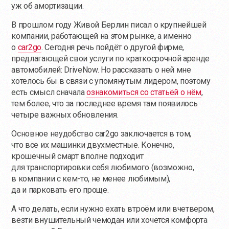
уж об амортизации.
В прошлом году Живой Берлин писал о крупнейшей
компании, работающей на этом рынке, а именно
о
car2go
. Сегодня речь пойдёт о другой фирме,
предлагающей свои услуги по краткосрочной аренде
автомобилей: DriveNow. Но рассказать о ней мне
хотелось бы в связи с упомянутым лидером, поэтому
есть смысл сначала
ознакомиться со статьёй о нём
,
тем более, что за последнее время там появилось
четыре важных обновления.
Основное неудобство car2go заключается в том,
что все их машинки двухместные. Конечно,
крошечный смарт вполне подходит
для транспортировки себя любимого (возможно,
в компании с
кем-то
, не менее любимым),
да и парковать его проще.
А что делать, если нужно ехать втроём или вчетвером,
везти внушительный чемодан или хочется комфорта