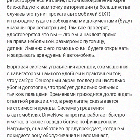
регистрируетесь на сайте, потом выбираете на карте
ближайшую к вам точку авторизации (в большинстве
случаев это пункт проката автомобилей SIXT)
и приходите туда с необходимыми документами (будут
указаны при регистрации). Там всё проверят,
удостоверятся, что вы — это вы и наклеят прямо
на права небольшой, размером с пуговицу,
датчик. Именно с его помощью вы будете открывать
и закрывать арендуемый автомобиль.
Бортовая система управления арендой, совмещённая
с навигатором, намного удобней и практичней той,
что у car2go. Сенсорный экран последней настолько
убог и допотопен, что требует довольно сильных
тычков пальцами. Временами приходится долго ждать
ответной реакции, что, в результате, сказывается
на стоимости аренды. Система управления
в автомобилях DriveNow, напротив, работает быстро
и чётко, а также гораздо богаче по функционалу.
Например, она заботливо предупреждает, когда вы
покидаете зону обслуживания и напоминает,