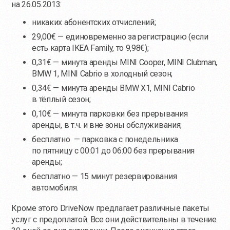
на 26.05.2013:
никаких абонентских отчислений;
29,00€ — единовременно за регистрацию (если
есть карта IKEA Family, то 9,98€);
0,31€ — минута аренды MINI Cooper, MINI Clubman,
BMW 1, MINI Cabrio в холодный сезон;
0,34€ — минута аренды BMW X1, MINI Cabrio
в тёплый сезон;
0,10€ — минута парковки без прерывания
аренды, в т.ч. и вне зоны обслуживания;
бесплатно — парковка с понедельника
по пятницу с 00:01 до 06:00 без прерывания
аренды;
бесплатно — 15 минут резервирования
автомобиля.
Кроме этого DriveNow предлагает различные пакеты
услуг с предоплатой. Все они действительны в течение