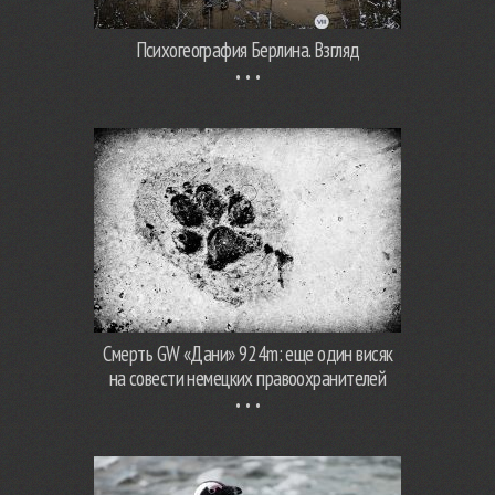
Психогеография Берлина. Взгляд
Смерть GW «Дани» 924m: еще один висяк
на совести немецких правоохранителей