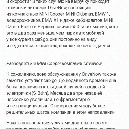
и скорости? В таких случаях на выручку приходит
отличный автопарк DriveNow, состоящий
из компактных MINI Cooper, MINI Clubman, BMW 1,
вседорожников BMW X1 и даже кабриолетов MINI
Cabrio. Всего в Берлине сейчас 650 таких машин, хотя
это в два раза меньше, чем парк автомобилей
у конкурента car2go, они постоянно на виду
и недостатка в клиентах, похоже, не наблюдается.
Разноцветные MINI Cooper компании DriveNow
К сожалению, зона обслуживания у DriveNow так же
заметно уступает car2go. До недавнего времени она
была ограничена кольцевой линией городской
электрички (S-Bahn). Месяца два-три назад её
несколько увеличили, но фрагментарно
и не принципиально. С нетерпением жду более
решительных шагов компании в этом направлении…
Начать пользоваться услугами довольно просто: