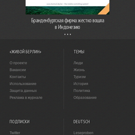
Бранденбургская фирма жестко вошла
в Индонезию
«ЖИВОЙ БЕРЛИН»
ТЕМЫ
О проекте
Люди
Вакансии
Жизнь
Контакты
Туризм
Использование
История
Защита данных
Политика
Реклама в журнале
Образование
ПОДПИСКИ
DEUTSCH
Twitter
Leseproben