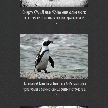
Смерть GW «Дани» 924m: еще один висяк
на совести немецких правоохранителей
Пингвиний l’amour à trois: лесбийская пара
привлекла в семью самца ради потомства