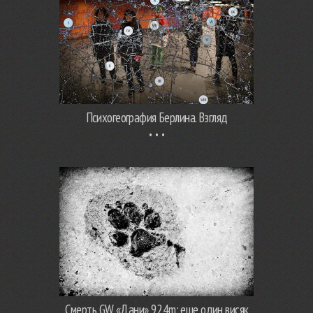
Психогеография Берлина. Взгляд
Смерть GW «Дани» 924m: еще один висяк