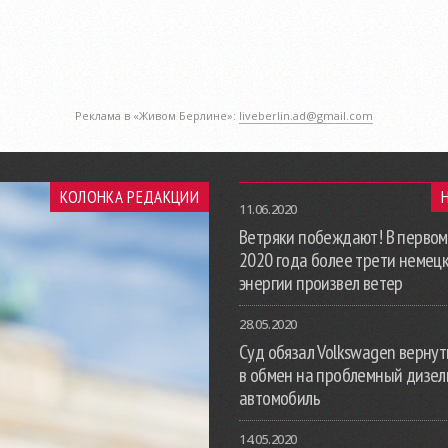
Реклама в «Живом Берлине»:
liveberlin.ad@gmail.com
КОЛОНКА РЕДАКЦИИ
11.06.2020
Ветряки побеждают! В первом
2020 года более трети немец
энергии произвел ветер
28.05.2020
Суд обязал Volkswagen вернут
в обмен на проблемный дизе
автомобиль
14.05.2020