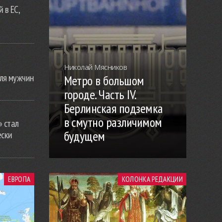
 в ЕС,
Николай Мясников
ля мужчин
Метро в большом
городе. Часть IV.
Берлинская подземка
в смутно различимом
» стал
будущем
ески
ЕВРОПА
КОЛОНКА РЕДАКЦИИ