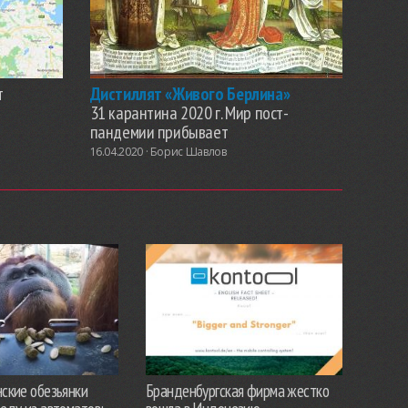
т
Дистиллят «Живого Берлина»
31 карантина 2020 г. Мир пост-
пандемии прибывает
16.04.2020 ·
Борис Шавлов
ские обезьянки
Бранденбургская фирма жестко