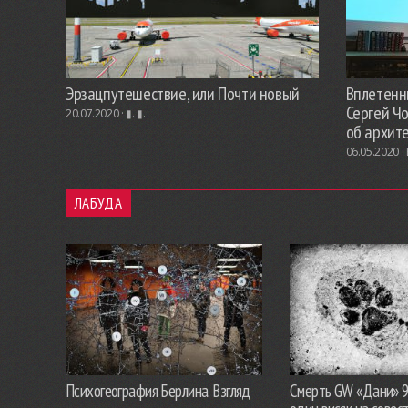
Эрзацпутешествие, или Почти новый
Вплетенны
Сергей Ч
20.07.2020 ·
▮. ▮.
об архит
06.05.2020 ·
ЛАБУДА
Психогеография Берлина. Взгляд
Смерть GW «Дани» 