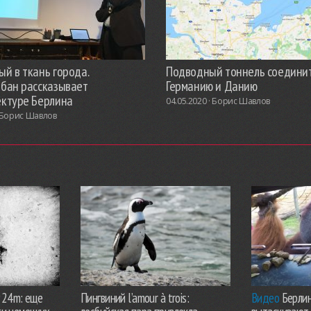
й в ткань города.
Подводный тоннель соедини
обан рассказывает
Германию и Данию
ектуре Берлина
04.05.2020 ·
Борис Шавлов
Борис Шавлов
924m: еще
Пингвиний l’amour à trois:
Видео
Берлин