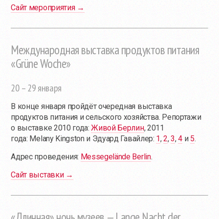
Сайт мероприятия →
Международная выставка продуктов питания
«Grüne Woche»
20 – 29 января
В конце января пройдёт очередная выставка
продуктов питания и сельского хозяйства. Репортажи
о выставке 2010 года:
Живой Берлин
, 2011
года: Melany Kingston и Эдуард Гавайлер:
1
,
2
,
3
,
4
и
5
.
Адрес проведения:
Messegelände Berlin
.
Сайт выставки →
«Длинная» ночь музеев — Lange Nacht der