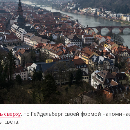
ь сверху
, то Гейдельберг своей формой напоминае
 света.