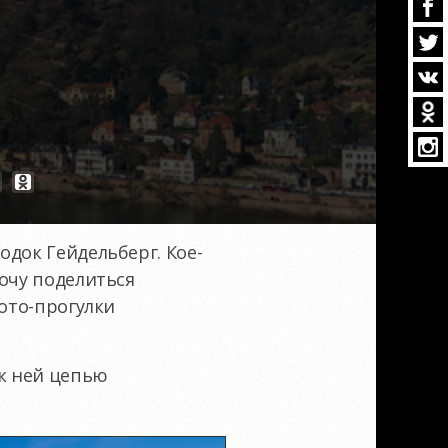
одок Гейдельберг. Кое-
хочу поделиться
фото-прогулки
 к ней цепью