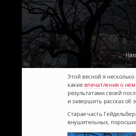
Ник
Этой весной я несколько
какие
впечатления о нём
результатами своей посл
и завершить рассказ об 
Старая часть Гейдельбер
внушительных, поросших