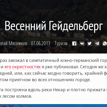
Весенний Гейдельберг
олай Мясников
07.06.2013
Туризм
 раз заезжал в симпатичный южно-германский гор
и
его окрестностях
я уже публиковал. Сегодня же 
едней, или, как сейчас модно говорить, крайней 
этом приятном во всех отношениях городе.
га построена вдоль реки Некар и плотно прижата
 лесом холмов.