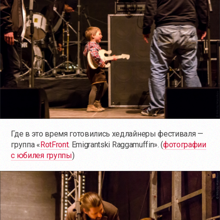
Где в это время готовились хедлайнеры фестиваля —
группа «
RotFront
. Emigrantski Raggamuffin». (
фотографии
с юбилея группы
)