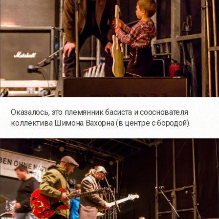
Оказалось, это племянник басиста и сооснователя
коллектива Шимона Вахорна (в центре с бородой).