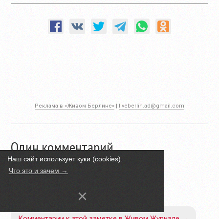
Реклама в «Живом Берлине»
|
liveberlin.ad@gmail.com
Один комментарий
Наш сайт использует куки (cookies).
Что это и зачем →
Nick
:
×
Комментарии к этой заметке в Живом Журнале →