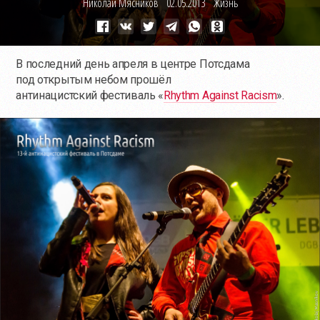
Николай Мясников
02.05.2013
Жизнь
В последний день апреля в центре Потсдама
под открытым небом прошёл
антинацистский фестиваль «
Rhythm Against Racism
».