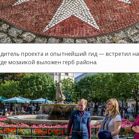
дитель проекта и опытнейший гид — встретил на
где мозаикой выложен герб района.