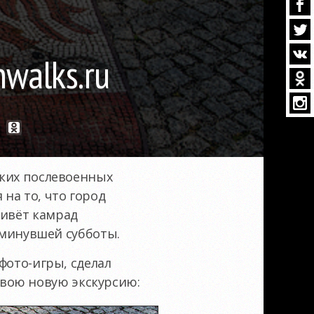
nwalks.ru
цких послевоенных
на то, что город
живёт камрад
о минувшей субботы.
 фото-игры, сделал
вою новую экскурсию: