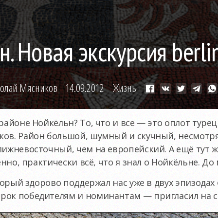
. Новая экскурсия berli
олай Мясников
14.09.2012
Жизнь
 районе Нойкёльн? То, что и все — это оплот туре
ов. Район большой, шумный и скучный, несмотря 
лижневосточный, чем на европейский. А ещё тут 
венно, практически всё, что я знал о Нойкёльне. Д
оторый здорово поддержал нас уже в двух эпизодах
рок победителям и номинантам — пригласил на с