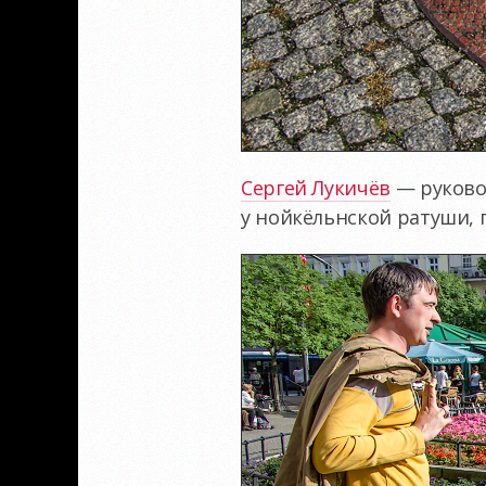
Сергей Лукичёв
— руково
у нойкёльнской ратуши, 