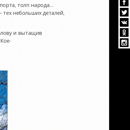
спорта, толп народа…
— тех небольших деталей,
олову и вытащив
 Кое-