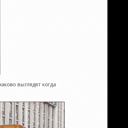
аково выглядят когда