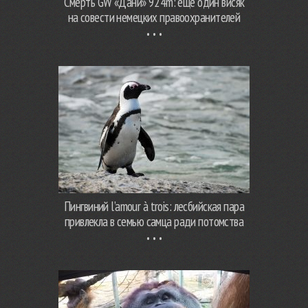
Смерть GW «Дани» 924m: еще один висяк
на совести немецких правоохранителей
Пингвиний l’amour à trois: лесбийская пара
привлекла в семью самца ради потомства