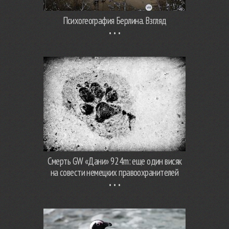
Психогеография Берлина. Взгляд
Смерть GW «Дани» 924m: еще один висяк
на совести немецких правоохранителей