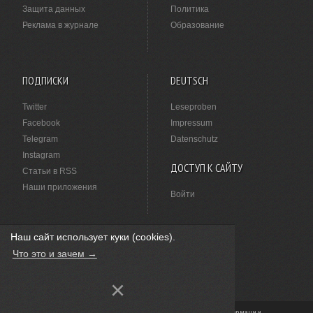
Защита данных
Политика
Реклама в журнале
Образование
ПОДПИСКИ
DEUTSCH
Twitter
Leseproben
Facebook
Impressum
Telegram
Datenschutz
Instagram
ДОСТУП К САЙТУ
Статьи в RSS
Наши приложения
Войти
Наш сайт использует куки (cookies).
НАШЛИ ОПЕЧАТКУ?
Что это и зачем →
Выделите ее мышкой и нажмите
Ctrl+Enter
.
×
© «Живой Берлин», 2009–2026 · Версия 4.0 ·
Сделано в Германии