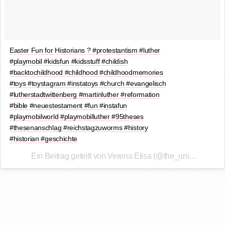
Easter Fun for Historians ? #protestantism #luther
#playmobil #kidsfun #kidsstuff #childish
#backtochildhood #childhood #childhoodmemories
#toys #toystagram #instatoys #church #evangelisch
#lutherstadtwittenberg #martinluther #reformation
#bible #neuestestament #fun #instafun
#playmobilworld #playmobilluther #95theses
#thesenanschlag #reichstagzuworms #history
#historian #geschichte
Ein Beitrag geteilt von Verena Elisa (@the_unique_wave) am