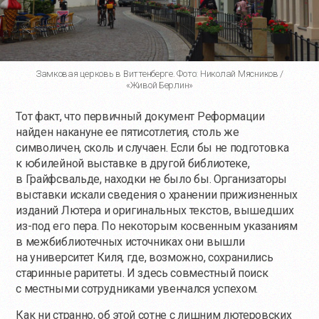
Замковая церковь в Виттенберге. Фото: Николай Мясников /
«Живой Берлин»
Тот факт, что первичный документ Реформации
найден накануне ее пятисотлетия, столь же
символичен, сколь и случаен. Если бы не подготовка
к юбилейной выставке в другой библиотеке,
в Грайфсвальде, находки не было бы. Организаторы
выставки искали сведения о хранении прижизненных
изданий Лютера и оригинальных текстов, вышедших
из-под
его пера. По некоторым косвенным указаниям
в межбиблиотечных источниках они вышли
на университет Киля, где, возможно, сохранились
старинные раритеты. И здесь совместный поиск
с местными сотрудниками увенчался успехом.
Как ни странно, об этой сотне с лишним лютеровских