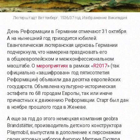
Лютерштадт Виттенберг. 1536/37 год. Изображение: Википедия
День Реформации в Германии отмечают 31 октября.
А на нынешний год приходится юбилей.
Евангелическая лютеранская церковь Германии
подчеркнула, что намерена праздновать его
в общеевропейском и межконфессиональном
масштабе. О
мероприятиях
в рамках «
R2017
» (так
официально «зашифрован» год пятисотлетия
Реформации) объявили два десятка европейских
государств. Объявлена культурно-историческая
эстафета по 68 городам Европы, так или иначе
причастных к движению Реформации. Старт был дан
в ноябре прошлого года в Женеве.
А еще за год до этого немецкая компания geobra
Brandstätter, производитель детского конструктора
Playmobil, выпустила в дополнение к персонажам
своих игровых наборов фигурку Мартина Лютера.