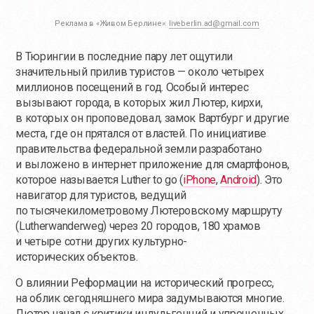
Реклама в «Живом Берлине»:
liveberlin.ad@gmail.com
В Тюрингии в последние пару лет ощутили
значительный прилив туристов — около четырех
миллионов посещений в год. Особый интерес
вызывают города, в которых жил Лютер, кирхи,
в которых он проповедовал, замок Вартбург и другие
места, где он прятался от властей. По инициативе
правительства федеральной земли разработано
и выложено в интернет приложение для смартфонов,
которое называется Luther to go (
iPhone
,
Android
). Это
навигатор для туристов, ведущий
по тысячекилометровому Лютеровскому маршруту
(Lutherwanderweg) через 20 городов, 180 храмов
и четыре сотни других культурно-
исторических объектов.
О влиянии Реформации на исторический прогресс,
на облик сегодняшнего мира задумываются многие.
Лютер начал с критики индульгенций и упрощенных