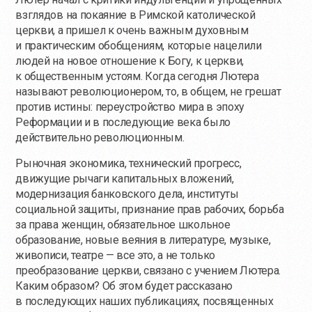
взглядов на покаяние в Римской католической
церкви, а пришел к очень важным духовным
и практическим обобщениям, которые нацелили
людей на новое отношение к Богу, к церкви,
к общественным устоям. Когда сегодня Лютера
называют революционером, то, в общем, не грешат
против истины: переустройство мира в эпоху
Реформации и в последующие века было
действительно революционным.
Рыночная экономика, технический прогресс,
движущие рычаги капитальных вложений,
модернизация банковского дела, институты
социальной защиты, признание прав рабочих, борьба
за права женщин, обязательное школьное
образование, новые веяния в литературе, музыке,
живописи, театре — все это, а не только
преобразование церкви, связано с учением Лютера.
Каким образом? Об этом будет рассказано
в последующих наших публикациях, посвященных