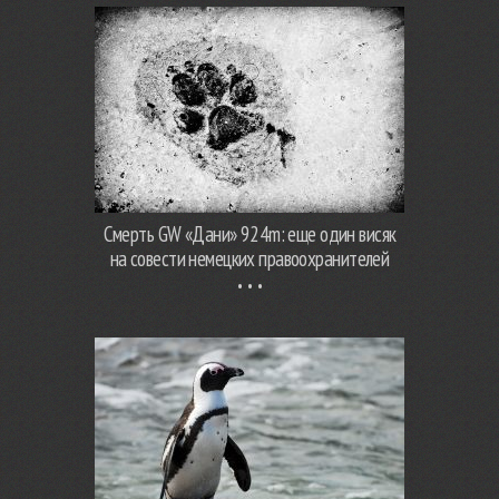
Смерть GW «Дани» 924m: еще один висяк
на совести немецких правоохранителей