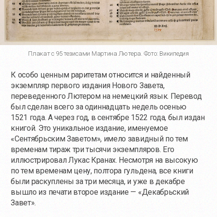
Плакат с 95 тезисами Мартина Лютера. Фото: Википедия
К особо ценным раритетам относится и найденный
экземпляр первого издания Нового Завета,
переведенного Лютером на немецкий язык. Перевод
был сделан всего за одиннадцать недель осенью
1521 года. А через год, в сентябре 1522 года, был издан
книгой. Это уникальное издание, именуемое
«Сентябрьским Заветом», имело завидный по тем
временам тираж три тысячи экземпляров. Его
иллюстрировал Лукас Кранах. Несмотря на высокую
по тем временам цену, полтора гульдена, все книги
были раскуплены за три месяца, и уже в декабре
вышло из печати второе издание — «Декабрьский
Завет».