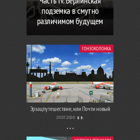
Часть IV. Берлинская
подземка в смутно
различимом будущем
ГОНЗОКОЛОНКА
Эрзацпутешествие, или Почти новый
20.07.2020 ·
▮. ▮.