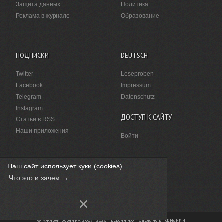
Защита данных
Политика
Реклама в журнале
Образование
ПОДПИСКИ
DEUTSCH
Twitter
Leseproben
Facebook
Impressum
Telegram
Datenschutz
Instagram
ДОСТУП К САЙТУ
Статьи в RSS
Наши приложения
Войти
Наш сайт использует куки (cookies).
НАШЛИ ОПЕЧАТКУ?
Что это и зачем →
Выделите ее мышкой и нажмите
Ctrl+Enter
.
×
© «Живой Берлин», 2009–2026 · Версия 4.0 ·
Сделано в Германии