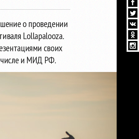
ешение о проведении
иваля Lollapalooza.
резентациями своих
м числе и МИД РФ.