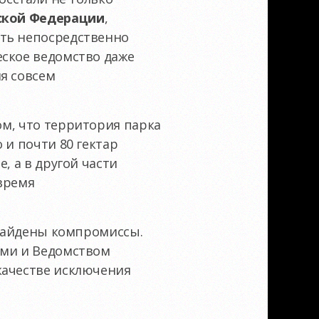
ской Федерации
,
ить непосредственно
еское ведомство даже
я совсем
том, что территория парка
 и почти 80 гектар
, а в другой части
 время
 найдены компромиссы.
ами и Ведомством
качестве исключения