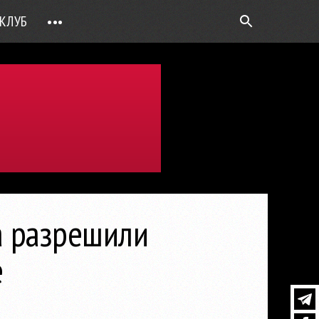
КЛУБ
•••
ВОПРОС РЕБРОМ
ТОЧКИ НАД Ö
ФОТОГАЛЕРЕИ
ЦИФРА ДНЯ
ВИДЕО
ОТКРЫТАЯ ЛИНИЯ
ПРИЛОЖЕНИЯ
a разрешили
DEUTSCH
е
ВОЙТИ