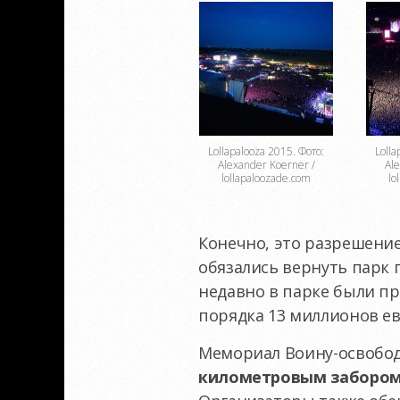
Lollapalooza 2015. Фото:
Lolla
Alexander Koerner /
Ale
lollapaloozade.com
lo
Конечно, это разрешени
обязались вернуть парк п
недавно в парке были п
порядка 13 миллионов ев
Мемориал Воину-освобод
километровым заборо