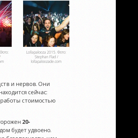
 Фото:
Lollapalooza 2015. Фото:
/
Stephan Flad /
com
lollapaloozade.com
ств и нервов. Они
находится сейчас:
 работы стоимостью
огорожен
20-
дом будет удвоено.