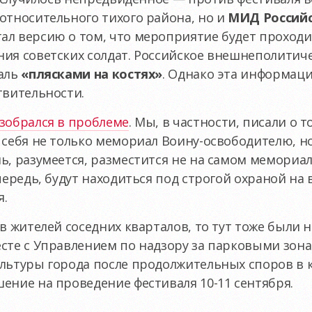
относительного тихого района, но и
МИД Россий
ал версию о том, что мероприятие будет проход
ия советских солдат. Российское внешнеполитич
валь
«плясками на костях»
. Однако эта информаци
твительности.
зобрался в проблеме
. Мы, в частности, писали о 
 себя не только мемориал Воину-освободителю, но
ь, разумеется, разместится не на самом мемориале
чередь, будут находиться под строгой охраной на
я.
ов жителей соседних кварталов, то тут тоже были
есте с Управлением по надзору за парковыми зон
ультуры города после продолжительных споров в 
ение на проведение фестиваля 10-11 сентября.