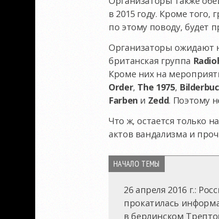
Организаторы также обе
в 2015 году. Кроме того
по этому поводу, будет 
Организаторы ожидают н
британская группа
Radio
Кроме них на мероприят
Order
,
The 1975
,
Bilderbu
Farben
и
Zedd
. Поэтому 
Что ж, остается только н
актов вандализма и про
НАЧАЛО ТЕМЫ
26 апреля 2016 г.: Р
прокатилась информа
в берлинском Трептов