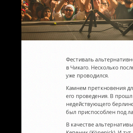
Фестиваль альтернативно
в Чикаго. Несколько посл
уже проводился.
Камнем преткновения для
его проведения. В прош
недействующего берлинск
был приспособлен под ла
В качестве альтернативы
Кепеник (Köpenick). И т