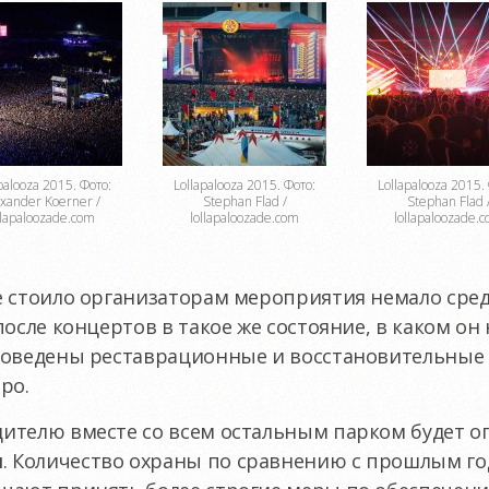
palooza 2015. Фото:
Lollapalooza 2015. Фото:
Lollapalooza 2015.
xander Koerner /
Stephan Flad /
Stephan Flad 
llapaloozade.com
lollapaloozade.com
lollapaloozade.
е стоило организаторам мероприятия немало сред
осле концертов в такое же состояние, в каком он 
роведены реставрационные и восстановительные
ро.
ителю вместе со всем остальным парком будет 
м
. Количество охраны по сравнению с прошлым го