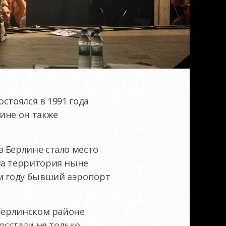
стоялся в 1991 года
лине он также
 Берлине стало место
на территория ныне
ом году бывший аэропорт
 берлинском районе
осстали не только