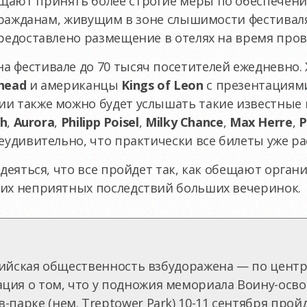
щают принять более строгие меры по обеспечени
, гражданам, живущим в зоне слышимости фестива
предоставлено размещение в отелях на время про
а фестивале до 70 тысяч посетителей ежедневно.
head
и американцы
Kings of Leon
с презентациями
ии также можно будет услышать такие известные
ch
,
Aurora
,
Philipp Poisel
,
Milky Chance
,
Max Herre
,
P
неудивительно, что практически все билеты уже р
адеяться, что все пройдет так, как обещают органи
чих неприятных последствий больших вечеринок.
оссийская общественность взбудоражена — по це
ция о том, что у подножия мемориала Воину-осв
-парке (нем. Treptower Park) 10-11 сентября про