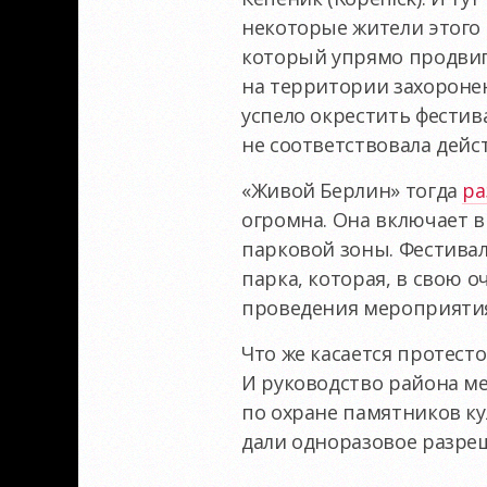
некоторые жители этого 
который упрямо продвиг
на территории захоронен
успело окрестить фести
не соответствовала дейс
«Живой Берлин» тогда
ра
огромна. Она включает в
парковой зоны. Фестивал
парка, которая, в свою о
проведения мероприяти
Что же касается протест
И руководство района м
по охране памятников к
дали одноразовое разреш