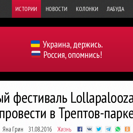
ИСТОРИИ
НОВОСТИ
КОЛОНКИ
ЛАБУДА
Украина, держись.
Россия, опомнись!
й фестиваль Lollapalooz
провести в Трептов-парк
Яна Грин
31.08.2016
Жизнь