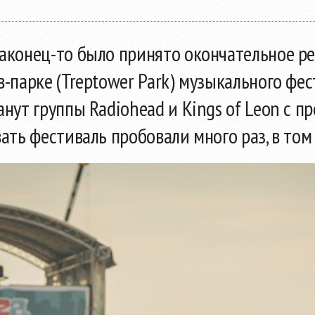
аконец-то
было принято окончательное р
-парке (Treptower Park) музыкального фест
нут группы Radiohead и Kings of Leon с п
ать фестиваль пробовали много раз, в то