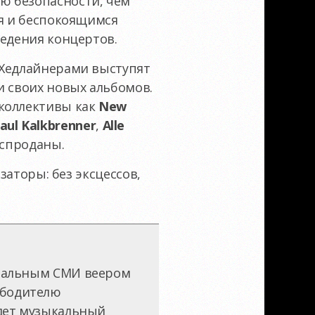
ю безопасности, чем
ля и беспокоящимся
ведения концертов.
 Хедлайнерами выступят
 своих новых альбомов.
 коллективы как
New
aul Kalkbrenner
,
Alle
аспроданы.
заторы: без эксцессов,
нтральным СМИ веером
ободителю
йдет музыкальный