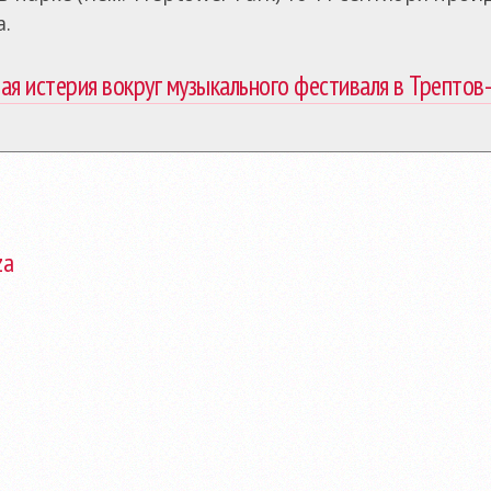
a.
ая истерия вокруг музыкального фестиваля в Трепто
za