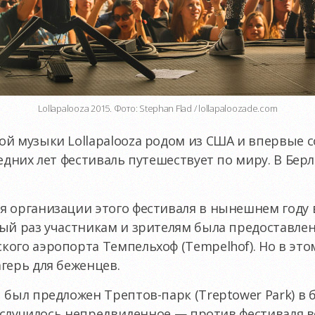
Lollapalooza 2015. Фото: Stephan Flad / lollapaloozade.com
й музыки Lollapalooza родом из США и впервые со
едних лет фестиваль путешествует по миру. В Бер
 организации этого фестиваля в нынешнем году в
лый раз участникам и зрителям была предоставле
ого аэропорта Темпельхоф (Tempelhof). Но в эт
герь для беженцев.
 был предложен Трептов-парк (Treptower Park) в
ут случилось непредвиденное — против фестиваля в