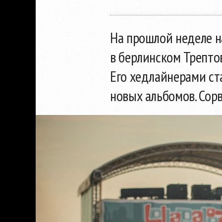
На прошлой неделе
н
в берлинском Трептов
Его хедлайнерами ста
новых альбомов. Сорв