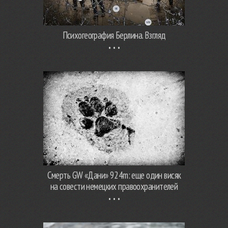
Психогеография Берлина. Взгляд
Смерть GW «Дани» 924m: еще один висяк
на совести немецких правоохранителей