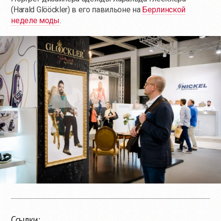
(Harald Glööckler) в его павильоне на
Берлинской
неделе моды
.
Ссылки: