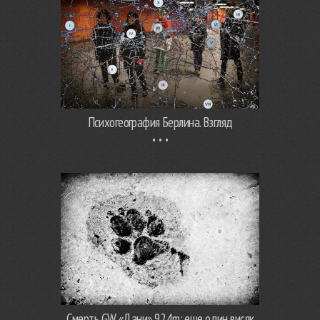
Психогеография Берлина. Взгляд
Смерть GW «Дани» 924m: еще один висяк