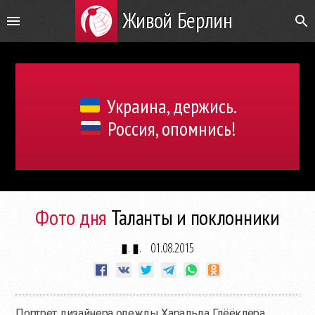
Живой Берлин
Украина, держись.
Россия, опомнись!
Фото дня
Таланты и поклонники
▮. ▮.
01.08.2015
Портрет дизайнера одежды Харальда Глёёклера