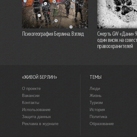
Психогеография Берлина. Взгляд
Смерть GW «Дани» 
один висяк на совес
правоохранителей
«ЖИВОЙ БЕРЛИН»
ТЕМЫ
О проекте
Люди
Вакансии
Жизнь
Контакты
Туризм
Использование
История
Защита данных
Политика
Реклама в журнале
Образование