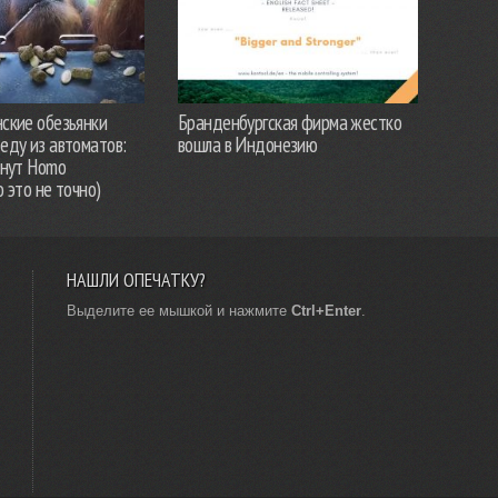
ские обезьянки
Бранденбургская фирма жестко
еду из автоматов:
вошла в Индонезию
анут Homo
о это не точно)
НАШЛИ ОПЕЧАТКУ?
Выделите ее мышкой и нажмите
Ctrl+Enter
.