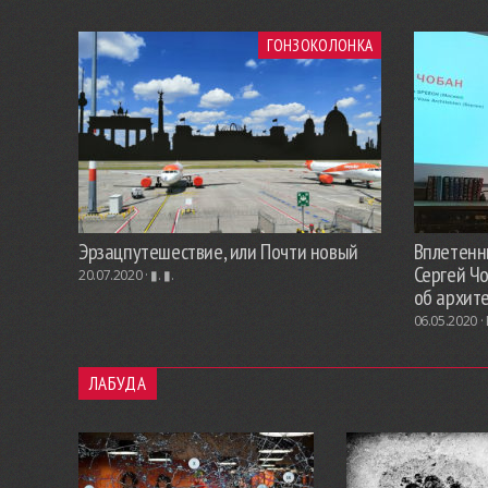
ГОНЗОКОЛОНКА
Эрзацпутешествие, или Почти новый
Вплетенны
Сергей Ч
20.07.2020 ·
▮. ▮.
об архит
06.05.2020 ·
ЛАБУДА