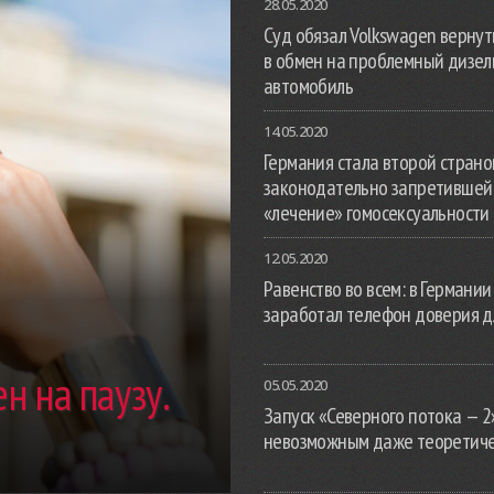
28.05.2020
Суд обязал Volkswagen вернут
в обмен на проблемный дизе
автомобиль
14.05.2020
Германия стала второй страной
законодательно запретившей
«лечение» гомосексуальности
12.05.2020
Равенство во всем: в Германии
заработал телефон доверия д
н на паузу.
05.05.2020
Запуск «Северного потока — 2
невозможным даже теоретич