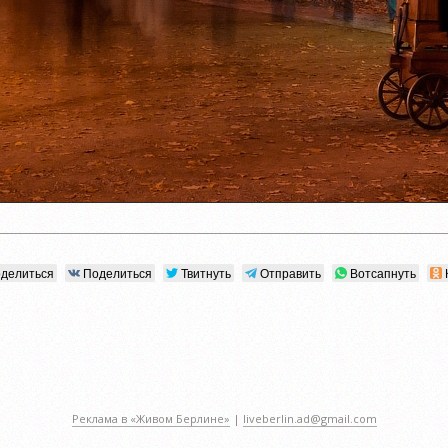
делиться
Поделиться
Твитнуть
Отправить
Вотсапнуть
Реклама в «Живом Берлине»
|
liveberlin.ad@gmail.com