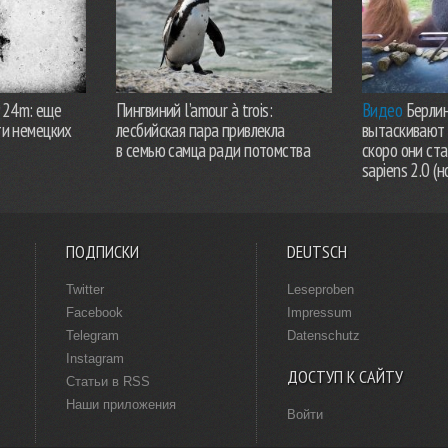
924m: еще
Пингвиний l’amour à trois:
Видео
Берлин
ти немецких
лесбийская пара привлекла
вытаскивают 
в семью самца ради потомства
скоро они ст
sapiens 2.0 (н
ПОДПИСКИ
DEUTSCH
Twitter
Leseproben
Facebook
Impressum
Telegram
Datenschutz
Instagram
ДОСТУП К САЙТУ
Статьи в RSS
Наши приложения
Войти