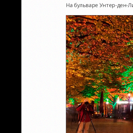
На бульваре Унтер-ден-Ли