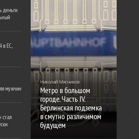
ь деньги
льный
 в ЕС,
Николай Мясников
ля мужчин
Метро в большом
городе. Часть IV.
Берлинская подземка
в смутно различимом
» стал
будущем
ески