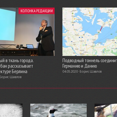
КОЛОНКА РЕДАКЦИИ
й в ткань города.
Подводный тоннель соедини
обан рассказывает
Германию и Данию
ектуре Берлина
04.05.2020 ·
Борис Шавлов
Борис Шавлов