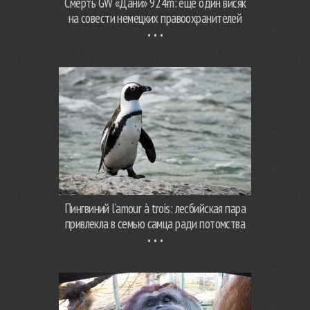
Смерть GW «Дани» 924m: еще один висяк
на совести немецких правоохранителей
Пингвиний l’amour à trois: лесбийская пара
привлекла в семью самца ради потомства