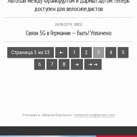
Автобан между Франкфуртом и Дармштадтом теперь
доступен для велосипедистов
24.06.2019 08:02
Связи 5G в Германии — быть! Уплачено
Страница 3 из 33
➔
1
2
3
4
5
6
7
8
➔
➔ ➔
Реклама в «Живом Берлине»:
liveberlin.ad@gmail.com