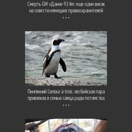
Смерть GW «Дани» 924m: еще один висяк
на совести немецких правоохранителей
Пингвиний l’amour à trois: лесбийская пара
привлекла в семью самца ради потомства