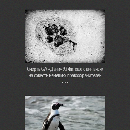
Смерть GW «Дани» 924m: еще один висяк
на совести немецких правоохранителей