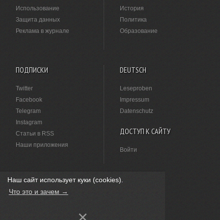
Использование
История
Защита данных
Политика
Реклама в журнале
Образование
ПОДПИСКИ
DEUTSCH
Twitter
Leseproben
Facebook
Impressum
Telegram
Datenschutz
Instagram
ДОСТУП К САЙТУ
Статьи в RSS
Наши приложения
Войти
Наш сайт использует куки (cookies).
НАШЛИ ОПЕЧАТКУ?
Что это и зачем →
Выделите ее мышкой и нажмите
Ctrl+Enter
.
×