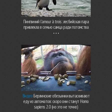
Пингвиний l’amour à trois: лесбийская пара
привлекла в семью самца ради потомства
Видео
Берлинские обезьянки вытаскивают
еду из автоматов: скоро они станут Homo
sapiens 2.0 (но это не точно)