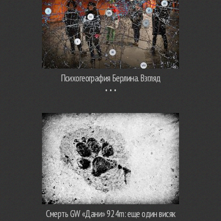
Психогеография Берлина. Взгляд
Смерть GW «Дани» 924m: еще один висяк