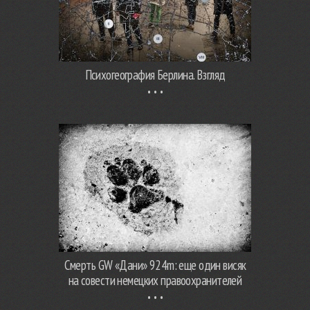
Психогеография Берлина. Взгляд
Смерть GW «Дани» 924m: еще один висяк
на совести немецких правоохранителей