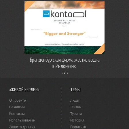
Бранденбургская фирма жестко вошла
в Индонезию
«ЖИВОЙ БЕРЛИН»
ТЕМЫ
О проекте
Люди
Вакансии
Жизнь
Контакты
Туризм
Использование
История
Защита данных
Политика