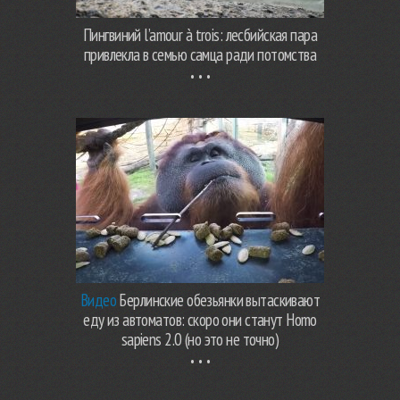
Пингвиний l’amour à trois: лесбийская пара
привлекла в семью самца ради потомства
Видео
Берлинские обезьянки вытаскивают
еду из автоматов: скоро они станут Homo
sapiens 2.0 (но это не точно)