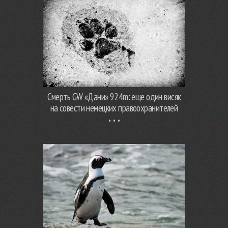
Смерть GW «Дани» 924m: еще один висяк
на совести немецких правоохранителей