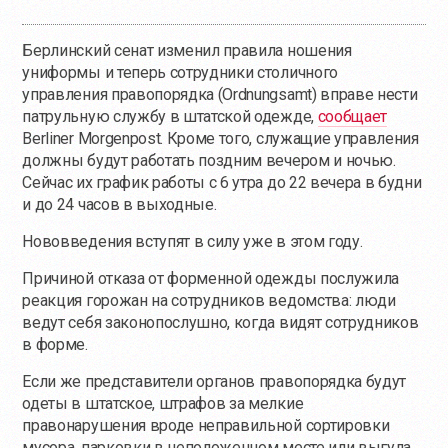
Берлинский сенат изменил правила ношения
униформы и теперь сотрудники столичного
управления правопорядка (Ordnungsamt) вправе нести
патрульную службу в штатской одежде,
сообщает
Berliner Morgenpost. Кроме того, служащие управления
должны будут работать поздним вечером и ночью.
Сейчас их график работы с 6 утра до 22 вечера в будни
и до 24 часов в выходные.
Нововведения вступят в силу уже в этом году.
Причиной отказа от форменной одежды послужила
реакция горожан на сотрудников ведомства: люди
ведут себя законопослушно, когда видят сотрудников
в форме.
Если же представители органов правопорядка будут
одеты в штатское, штрафов за мелкие
правонарушения вроде неправильной сортировки
мусора, парковки в неположенном месте или выгула