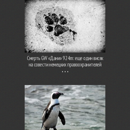
Смерть GW «Дани» 924m: еще один висяк
на совести немецких правоохранителей