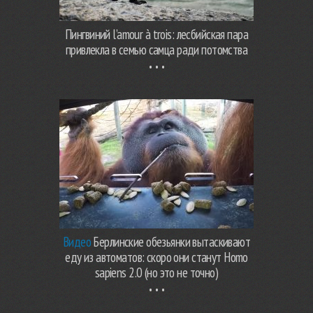
Пингвиний l’amour à trois: лесбийская пара
привлекла в семью самца ради потомства
Видео
Берлинские обезьянки вытаскивают
еду из автоматов: скоро они станут Homo
sapiens 2.0 (но это не точно)