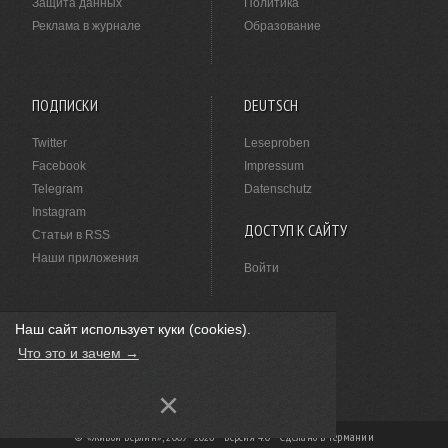
Защита данных
Политика
Реклама в журнале
Образование
ПОДПИСКИ
DEUTSCH
Twitter
Leseproben
Facebook
Impressum
Telegram
Datenschutz
Instagram
ДОСТУП К САЙТУ
Статьи в RSS
Наши приложения
Войти
Наш сайт использует куки (cookies).
НАШЛИ ОПЕЧАТКУ?
Что это и зачем →
Выделите ее мышкой и нажмите
Ctrl+Enter
.
×
© «Живой Берлин», 2009–2026 · Версия 4.0 ·
Сделано в Германии