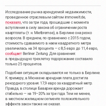
Исследование рынка арендуемой недвижимости,
проведенное отраслевым сайтом immowelt.de,
показало
, что за три года, прошедшие с момента
вступления в силу закона об ограничении роста
квартплаты (т. н. Mietbremse), в Берлине она резко
возросла. В среднем, по сравнению с 2015 годом,
стоимость сдаваемого в наем квадратного метра
увеличилась на 34 процента — с 8,5 евро до 11,4 евро,
сообщает
Berliner Zeitung. Для сравнения:
в предыдущую трехлетку подорожание составило
только 25 процентов.
Подобная ситуация складывается не только в Берлине.
К примеру, в Мюнхене арендная плата достигла
рекордного уровня: 17,9 евро за квадратный метр.
Правда, в столице Баварии аренда дорожает
стабильно — на 19–20% за три года. Тем не менее,
в местном жилищном сегменте положительного
эффекта закон также не оказал.