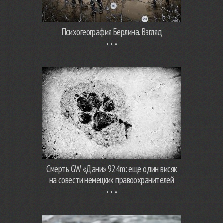
Психогеография Берлина. Взгляд
Смерть GW «Дани» 924m: еще один висяк
на совести немецких правоохранителей