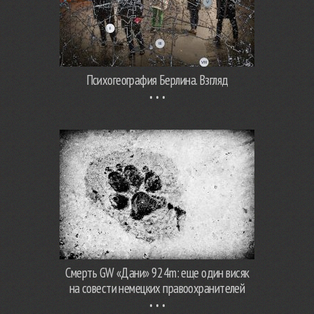
Психогеография Берлина. Взгляд
Смерть GW «Дани» 924m: еще один висяк
на совести немецких правоохранителей