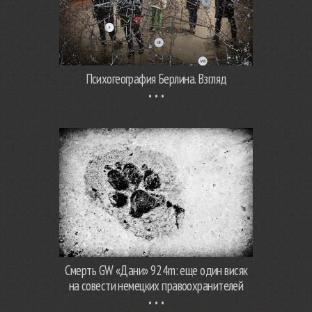
Психогеография Берлина. Взгляд
Смерть GW «Дани» 924m: еще один висяк
на совести немецких правоохранителей