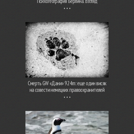
Психогеография Берлина. Взгляд
Смерть GW «Дани» 924m: еще один висяк
на совести немецких правоохранителей