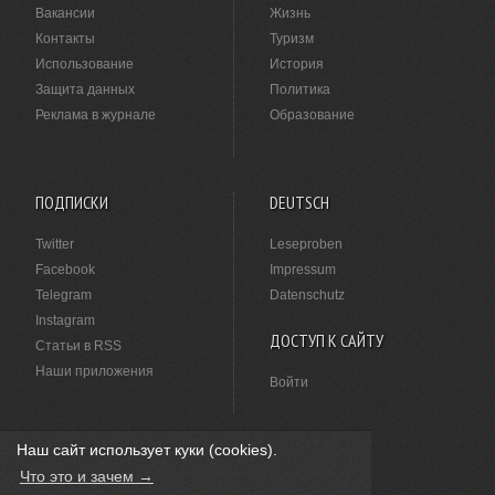
Вакансии
Жизнь
Контакты
Туризм
Использование
История
Защита данных
Политика
Реклама в журнале
Образование
ПОДПИСКИ
DEUTSCH
Twitter
Leseproben
Facebook
Impressum
Telegram
Datenschutz
Instagram
ДОСТУП К САЙТУ
Статьи в RSS
Наши приложения
Войти
Наш сайт использует куки (cookies).
НАШЛИ ОПЕЧАТКУ?
Что это и зачем →
Выделите ее мышкой и нажмите
Ctrl+Enter
.