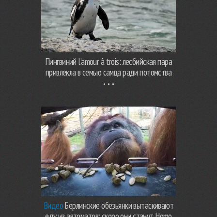
Пингвиний l’amour à trois: лесбийская пара
привлекла в семью самца ради потомства
Видео
Берлинские обезьянки вытаскивают
еду из автоматов: скоро они станут Homo