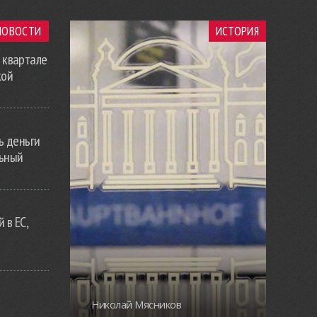
НОВОСТИ
ИСТОРИЯ
 квартале
кой
ь деньги
льный
 в ЕС,
Николай Мясников