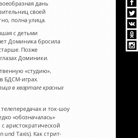
своеобразная дань
авительниц своей
но, полна улица.
вшая с детьми
 лет Доминика бросила
 старше. Позже
 глазах Доминики.
ственную «студию»,
в БДСМ-играх.
лица в квартале красных
 телепередачах и ток-шоу
едко «обозначалась»
 с аристократической
n und Taxis). Как стрит-