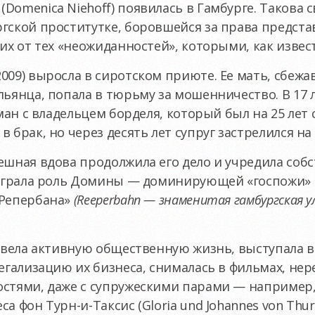
Domenica Niehoff) появилась в Гамбурге. Такова 
гской проститутке, боровшейся за права предст
их от тех «неожиданностей», которыми, как извест
009) выросла в сиротском приюте. Ее мать, сбежа
льянца, попала в тюрьму за мошенничество. В 17
оман с владельцем борделя, который был на 25 лет
 брак, но через десять лет супруг застрелился на
ешная вдова продолжила его дело и учредила соб
, играла роль Домины — доминирующей «госпожи» 
 Репербана»
(Reeperbahn — знаменитая гамбургская у
ф вела активную общественную жизнь, выступала в
легализацию их бизнеса, снималась в фильмах, нер
остями, даже с супружескими парами — например,
еса фон
Турн-и
-Таксис (Gloria und Johannes von Thur