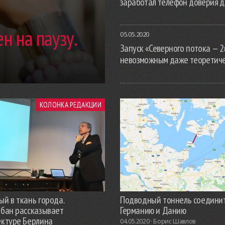
заработал телефон доверия д
н на паузу.
05.05.2020
Запуск «Северного потока — 2
невозможным даже теоретич
КОЛОНКА РЕДАКЦИИ
й в ткань города.
Подводный тоннель соедини
обан рассказывает
Германию и Данию
ектуре Берлина
04.05.2020 ·
Борис Шавлов