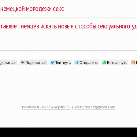
 немецкой молодежи секс
аставляет немцев искать новые способы сексуального 
делиться
Поделиться
Твитнуть
Отправить
Вотсапнуть
Реклама в «Живом Берлине»
|
liveberlin.ad@gmail.com