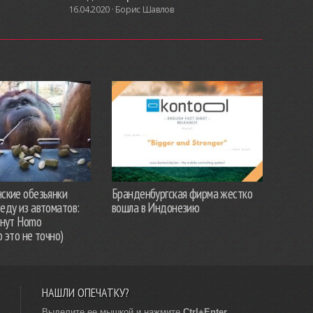
16.04.2020 ·
Борис Шавлов
ские обезьянки
Бранденбургская фирма жестко
еду из автоматов:
вошла в Индонезию
анут Homo
о это не точно)
НАШЛИ ОПЕЧАТКУ?
Выделите ее мышкой и нажмите
Ctrl+Enter
.