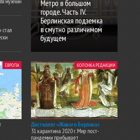
ля мужчин
Метро в большом
городе. Часть IV.
Берлинская подземка
в смутно различимом
» стал
будущем
ески
ЕВРОПА
КОЛОНКА РЕДАКЦИИ
т
Дистиллят «Живого Берлина»
31 карантина 2020 г. Мир пост-
пандемии прибывает