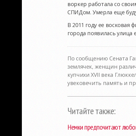
воркер работала со сво
СПИДом. Умерла еще буду
В 2011 году ее восковая 
города появилась улица 
По сообщению Сената Гам
землячек, женщин различ
купчихи XVII века Глюкке
увековечить память и п
Читайте также:
Немки предпочитают любо