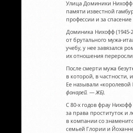
Улица Доминики Нихофф (
памяти известной гамбур
профессии и за спасение 
Доминика Нихофф (1945-2
от брутального мужа-ита
учебу, у нее завязался р
их отношения переросли в
После смерти мужа безут
в которой, в частности
Ее называли «королевой
фонарей. — ЖБ).
С 80-х годов фрау Нихоф
за права проституток и 
в компании со знаменит
семьей Глории и Йоханн