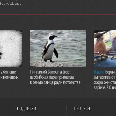
Борис Шавлов
924m: еще
Пингвиний l’amour à trois:
Видео
Берлин
ти немецких
лесбийская пара привлекла
вытаскивают 
в семью самца ради потомства
скоро они ст
sapiens 2.0 (н
ПОДПИСКИ
DEUTSCH