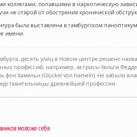
ими коллегами, попавшими в наркотическую завис
чи не старой от обострения хронической обструк
фигура была выставлена в гамбургском паноптикум
ее имени.
бурга, десять улиц в Новом центре решено назва
ных профессий, например, актрисы Хельги Феддерз
ль фон Хамельн (Glückel von Hameln). Не забыли вл
редставительницы древнейшей профессии.
вников моложе себя