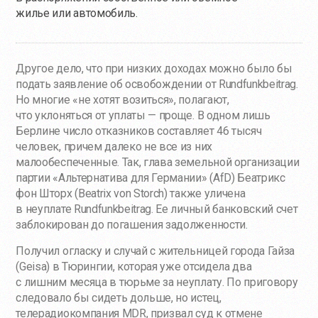
жилье или автомобиль.
Другое дело, что при низких доходах можно было бы
подать заявление об освобождении от Rundfunkbeitrag.
Но многие «не хотят возиться», полагают,
что уклоняться от уплаты — проще. В одном лишь
Берлине число отказников составляет 46 тысяч
человек, причем далеко не все из них
малообеспеченные. Так, глава земельной организации
партии «Альтернатива для Германии» (AfD) Беатрикс
фон Шторх (Beatrix von Storch) также уличена
в неуплате Rundfunkbeitrag. Ее личный банковский счет
заблокирован до погашения задолженности.
Получил огласку и случай с жительницей города Гайза
(Geisa) в Тюрингии, которая уже отсидела два
с лишним месяца в тюрьме за неуплату. По приговору
следовало бы сидеть дольше, но истец,
телерадиокомпания MDR, призвал суд к отмене