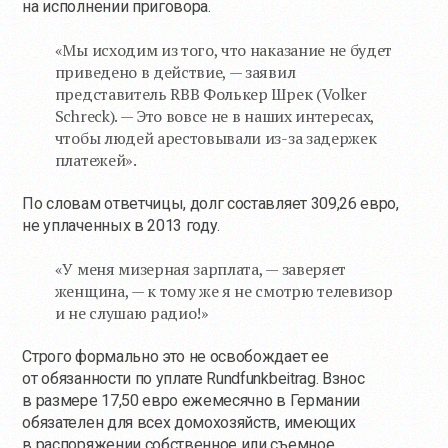
на исполнении приговора.
«Мы исходим из того, что наказание не будет
приведено в действие, — заявил
представитель RBB Фолькер Шрек (Volker
Schreck). — Это вовсе не в наших интересах,
чтобы людей арестовывали
из-за
задержек
платежей».
По словам ответчицы, долг составляет 309,26 евро,
не уплаченных в 2013 году.
«У меня мизерная зарплата, — заверяет
женщина, — к тому же я не смотрю телевизор
и не слушаю радио!»
Строго формально это не освобождает ее
от обязанности по уплате Rundfunkbeitrag. Взнос
в размере 17,50 евро ежемесячно в Германии
обязателен для всех домохозяйств, имеющих
в распоряжении собственное или съемное