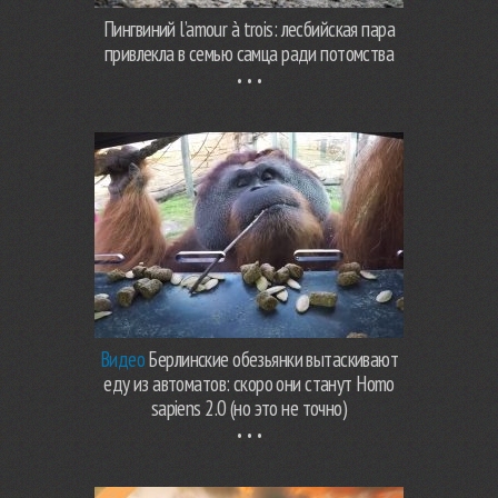
Пингвиний l’amour à trois: лесбийская пара
привлекла в семью самца ради потомства
Видео
Берлинские обезьянки вытаскивают
еду из автоматов: скоро они станут Homo
sapiens 2.0 (но это не точно)