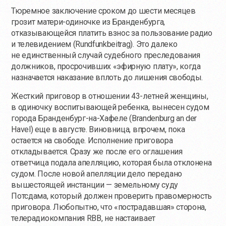
Тюремное заключение сроком до шести месяцев
грозит матери-одиночке из Бранденбурга,
отказывающейся платить взнос за пользование радио
и телевидением (Rundfunkbeitrag). Это далеко
не единственный случай судебного преследования
должников, просрочивших «эфирную плату», когда
назначается наказание вплоть до лишения свободы.
Жесткий приговор в отношении 43-летней женщины,
в одиночку воспитывающей ребенка, вынесен судом
города
Бранденбург-на
-Хафеле (Brandenburg an der
Havel) еще в августе. Виновница, впрочем, пока
остается на свободе. Исполнение приговора
откладывается. Сразу же после его оглашения
ответчица подала апелляцию, которая была отклонена
судом. После новой апелляции дело передано
вышестоящей инстанции — земельному суду
Потсдама, который должен проверить правомерность
приговора. Любопытно, что «пострадавшая» сторона,
телерадиокомпания RBB, не настаивает