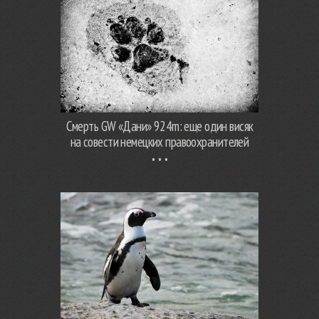
Смерть GW «Дани» 924m: еще один висяк
на совести немецких правоохранителей