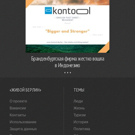
Бранденбургская фирма жестко вошла
в Индонезию
«ЖИВОЙ БЕРЛИН»
ТЕМЫ
О проекте
Люди
Вакансии
Жизнь
Контакты
Туризм
Использование
История
Защита данных
Политика