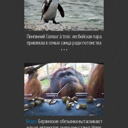
Пингвиний l’amour à trois: лесбийская пара
привлекла в семью самца ради потомства
Видео
Берлинские обезьянки вытаскивают
еду из автоматов: скоро они станут Homo