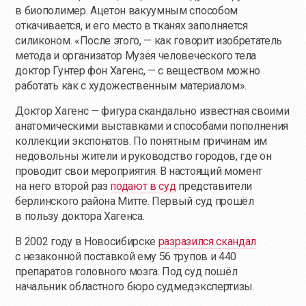
в биополимер. Ацетон вакуумным способом
откачивается, и его место в тканях заполняется
силиконом. «После этого, — как говорит изобретатель
метода и организатор Музея человеческого тела
доктор Гунтер фон Хагенс, — с веществом можно
работать как с художественным материалом».
Доктор Хагенс — фигура скандально известная своими
анатомическими выставками и способами пополнения
коллекции экспонатов. По понятным причинам им
недовольны жители и руководство городов, где он
проводит свои мероприятия. В настоящий момент
на него второй раз
подают в суд
представители
берлинского района Митте. Первый суд прошёл
в пользу доктора Хагенса.
В 2002 году в Новосибирске
разразился скандал
с незаконной поставкой ему 56 трупов и 440
препаратов головного мозга. Под суд пошёл
начальник областного бюро судмедэкспертизы.