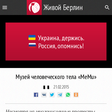
Живой Берлин
Украина, держись.
Россия, опомнись!
Музей человеческого тела «MeMu»
▮. ▮.
21.02.2015
Несмотря на многочисленные протесты