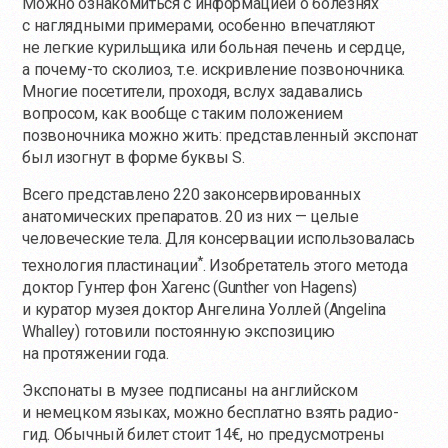
Можно ознакомиться с информацией о болезнях
с наглядными примерами, особенно впечатляют
не легкие курильщика или больная печень и сердце,
а
почему-то
сколиоз, т.е. искривление позвоночника.
Многие посетители, проходя, вслух задавались
вопросом, как вообще с таким положением
позвоночника можно жить: представленный экспонат
был изогнут в форме буквы S.
Всего представлено 220 законсервированных
анатомических препаратов. 20 из них — целые
человеческие тела. Для консервации использовалась
*
технология пластинации
. Изобретатель этого метода
доктор Гунтер фон Хагенс (Gunther von Hagens)
и куратор музея доктор Ангелина Уоллей (Angelina
Whalley) готовили постоянную экспозицию
на протяжении года.
Экспонаты в музее подписаны на английском
и немецком языках, можно бесплатно взять радио-
гид. Обычный билет стоит 14€, но предусмотрены