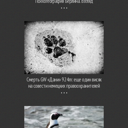
Психогеография Берлина. Взгляд
Смерть GW «Дани» 924m: еще один висяк
на совести немецких правоохранителей