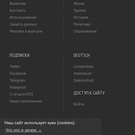
Вакансии
Жизнь
Контакты
Туризм
Использование
История
Защита данных
Политика
Реклама в журнале
Образование
ПОДПИСКИ
DEUTSCH
Twitter
Leseproben
Facebook
Impressum
Telegram
Datenschutz
Instagram
ДОСТУП К САЙТУ
Статьи в RSS
Наши приложения
Войти
Наш сайт использует куки (cookies).
НАШЛИ ОПЕЧАТКУ?
Что это и зачем →
Выделите ее мышкой и нажмите
Ctrl+Enter
.