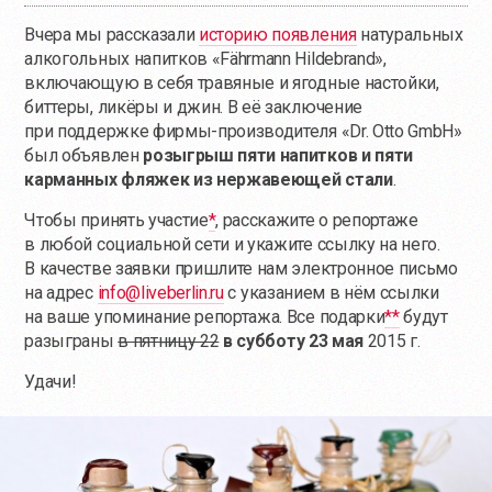
Вчера мы рассказали
историю появления
натуральных
алкогольных напитков «Fährmann Hildebrand»,
включающую в себя травяные и ягодные настойки,
биттеры, ликёры и джин. В её заключение
при поддержке фирмы-производителя «Dr. Otto GmbH»
был объявлен
розыгрыш пяти напитков и пяти
карманных фляжек из нержавеющей стали
.
Чтобы принять участие
*
, расскажите о репортаже
в любой социальной сети и укажите ссылку на него.
В качестве заявки пришлите нам электронное письмо
на адрес
info@liveberlin.ru
с указанием в нём ссылки
на ваше упоминание репортажа. Все подарки
**
будут
разыграны
в пятницу 22
в субботу 23 мая
2015 г.
Удачи!