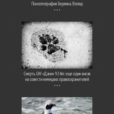
Психогеография Берлина. Взгляд
Смерть GW «Дани» 924m: еще один висяк
на совести немецких правоохранителей