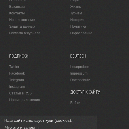
О проекте
Люди
Вакансии
Жизнь
Контакты
Туризм
Использование
История
Защита данных
Политика
Реклама в журнале
Образование
ПОДПИСКИ
DEUTSCH
Twitter
Leseproben
Facebook
Impressum
Telegram
Datenschutz
Instagram
ДОСТУП К САЙТУ
Статьи в RSS
Наши приложения
Войти
Наш сайт использует куки (cookies).
НАШЛИ ОПЕЧАТКУ?
Что это и зачем →