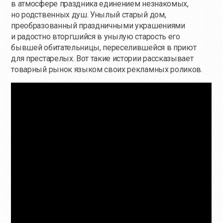
в атмосфере праздника единением незнакомых,
но родственных душ. Унылый старый дом,
преобразованный праздничными украшениями
и радостно вторгшийся в унылую старость его
бывшей обитательницы, переселившейся в приют
для престарелых. Вот такие истории рассказывает
товарный рынок языком своих рекламных роликов.