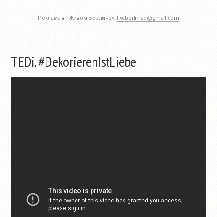
Реклама в «Живом Берлине»:
liveberlin.ad@gmail.com
TEDi. #DekorierenIstLiebe