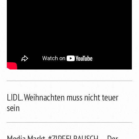
LIDL. Weihnachten muss nicht teuer
sein
Media Markt. #ZIPFELRAUSCH — Der