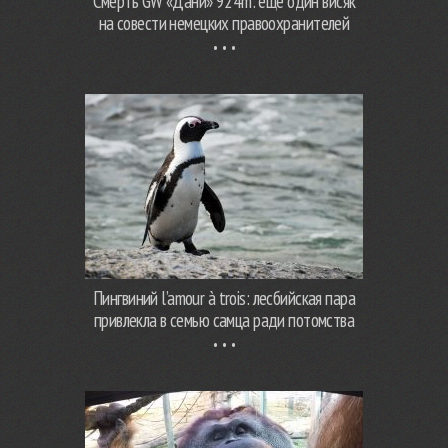
Смерть GW «Дани» 924m: еще один висяк
на совести немецких правоохранителей
Пингвиний l’amour à trois: лесбийская пара
привлекла в семью самца ради потомства