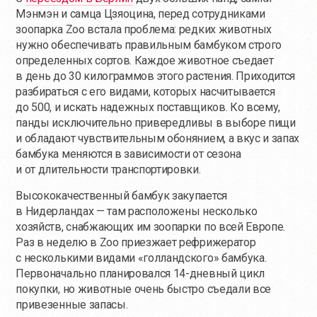
Мэнмэн и самца Цзяоцина, перед сотрудниками
зоопарка Zoo встала проблема: редких животных
нужно обеспечивать правильным бамбуком строго
определенных сортов. Каждое животное съедает
в день до 30 килограммов этого растения. Приходится
разбираться с его видами, которых насчитывается
до 500, и искать надежных поставщиков. Ко всему,
панды исключительно привередливы в выборе пищи
и обладают чувствительным обонянием, а вкус и запах
бамбука меняются в зависимости от сезона
и от длительности транспортировки.
Высококачественный бамбук закупается
в Нидерландах — там расположены несколько
хозяйств, снабжающих им зоопарки по всей Европе.
Раз в неделю в Zoo приезжает рефрижератор
с несколькими видами «голландского» бамбука.
Первоначально планировался 14-дневный цикл
покупки, но животные очень быстро съедали все
привезенные запасы.