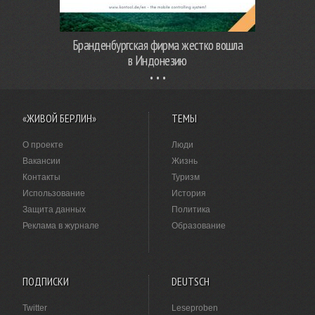
Бранденбургская фирма жестко вошла
в Индонезию
«ЖИВОЙ БЕРЛИН»
ТЕМЫ
О проекте
Люди
Вакансии
Жизнь
Контакты
Туризм
Использование
История
Защита данных
Политика
Реклама в журнале
Образование
ПОДПИСКИ
DEUTSCH
Twitter
Leseproben