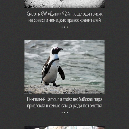
Смерть GW «Дани» 924m: еще один висяк
на совести немецких правоохранителей
Пингвиний l’amour à trois: лесбийская пара
привлекла в семью самца ради потомства