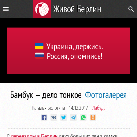
Живой Берлин
Украина, держись.
Россия, опомнись!
Бамбук — дело тонкое
Фотогалерея
Наталья Болотина
14.12.2017
Лабуда
С
переездом в Берлин
двух больших панд, самки