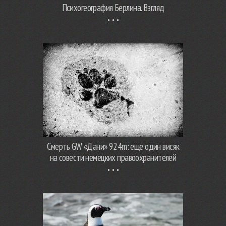
Психогеография Берлина. Взгляд
Смерть GW «Дани» 924m: еще один висяк
на совести немецких правоохранителей