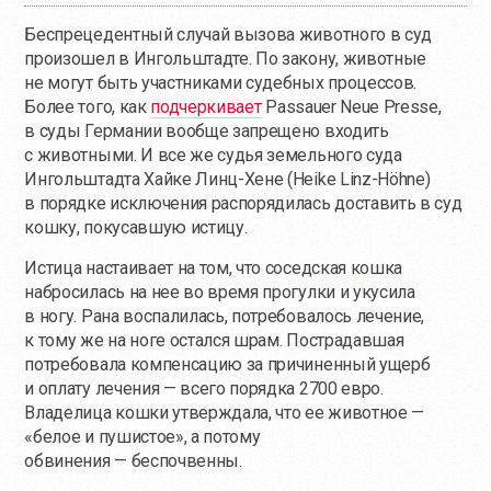
Беспрецедентный случай вызова животного в суд
произошел в Ингольштадте. По закону, животные
не могут быть участниками судебных процессов.
Более того, как
подчеркивает
Passauer Neue Presse,
в суды Германии вообще запрещено входить
с животными. И все же судья земельного суда
Ингольштадта Хайке Линц-Хене (Heike Linz-Höhne)
в порядке исключения распорядилась доставить в суд
кошку, покусавшую истицу.
Истица настаивает на том, что соседская кошка
набросилась на нее во время прогулки и укусила
в ногу. Рана воспалилась, потребовалось лечение,
к тому же на ноге остался шрам. Пострадавшая
потребовала компенсацию за причиненный ущерб
и оплату лечения — всего порядка 2700 евро.
Владелица кошки утверждала, что ее животное —
«белое и пушистое», а потому
обвинения — беспочвенны.