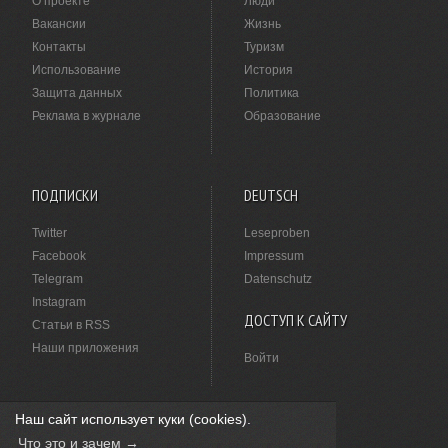
О проекте
Люди
Вакансии
Жизнь
Контакты
Туризм
Использование
История
Защита данных
Политика
Реклама в журнале
Образование
ПОДПИСКИ
DEUTSCH
Twitter
Leseproben
Facebook
Impressum
Telegram
Datenschutz
Instagram
ДОСТУП К САЙТУ
Статьи в RSS
Наши приложения
Войти
Наш сайт использует куки (cookies).
НАШЛИ ОПЕЧАТКУ?
Что это и зачем →