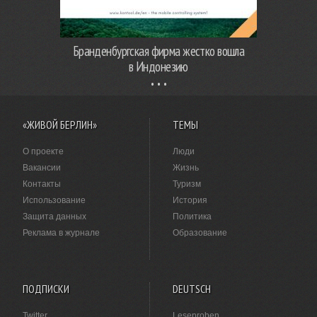
Бранденбургская фирма жестко вошла
в Индонезию
«ЖИВОЙ БЕРЛИН»
ТЕМЫ
О проекте
Люди
Вакансии
Жизнь
Контакты
Туризм
Использование
История
Защита данных
Политика
Реклама в журнале
Образование
ПОДПИСКИ
DEUTSCH
Twitter
Leseproben