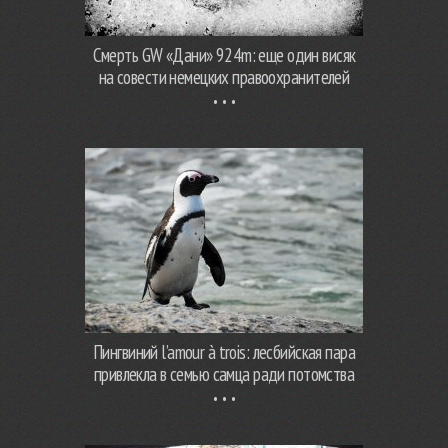
Смерть GW «Дани» 924m: еще один висяк
на совести немецких правоохранителей
Пингвиний l’amour à trois: лесбийская пара
привлекла в семью самца ради потомства