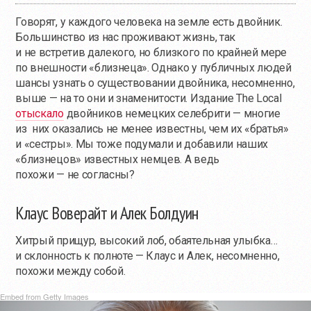
Говорят, у каждого человека на земле есть двойник.
Большинство из нас проживают жизнь, так
и не встретив далекого, но близкого по крайней мере
по внешности «близнеца». Однако у публичных людей
шансы узнать о существовании двойника, несомненно,
выше — на то они и знаменитости. Издание The Local
отыскало
двойников немецких селебрити — многие
из них оказались не менее известны, чем их «братья»
и «сестры». Мы тоже подумали и добавили наших
«близнецов» известных немцев. А ведь
похожи — не согласны?
Клаус Воверайт и Алек Болдуин
Хитрый прищур, высокий лоб, обаятельная улыбка…
и склонность к полноте — Клаус и Алек, несомненно,
похожи между собой.
Embed from Getty Images