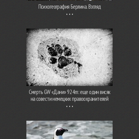
Психогеография Берлина. Взгляд
Смерть GW «Дани» 924m: еще один висяк
на совести немецких правоохранителей