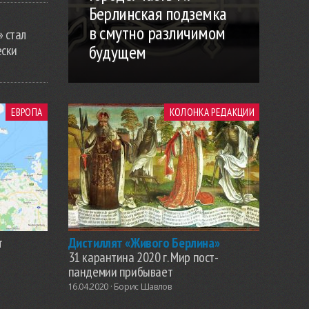
Берлинская подземка
в смутно различимом
» стал
будущем
ески
ЕВРОПА
КОЛОНКА РЕДАКЦИИ
т
Дистиллят «Живого Берлина»
31 карантина 2020 г. Мир пост-
пандемии прибывает
16.04.2020 ·
Борис Шавлов