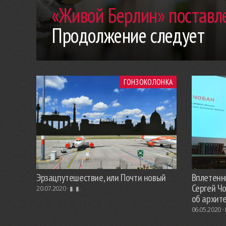
«Живой Берлин» поставле
Продолжение следует
ГОНЗОКОЛОНКА
Эрзацпутешествие, или Почти новый
Вплетенны
Сергей Ч
20.07.2020 ·
▮. ▮.
об архит
06.05.2020 ·