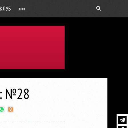
КЛУБ
•••
ВОПРОС РЕБРОМ
ТОЧКИ НАД Ö
ФОТОГАЛЕРЕИ
ЦИФРА ДНЯ
ВИДЕО
ОТКРЫТАЯ ЛИНИЯ
ПРИЛОЖЕНИЯ
а: №28
DEUTSCH
ВОЙТИ