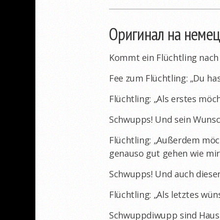
Оригинал на неме
Kommt ein Flüchtling nach 
Fee zum Flüchtling: „Du has
Flüchtling: „Als erstes möc
Schwupps! Und sein Wunsch
Flüchtling: „Außerdem möch
genauso gut gehen wie mir
Schwupps! Und auch dieser
Flüchtling: „Als letztes wün
Schwuppdiwupp sind Haus,