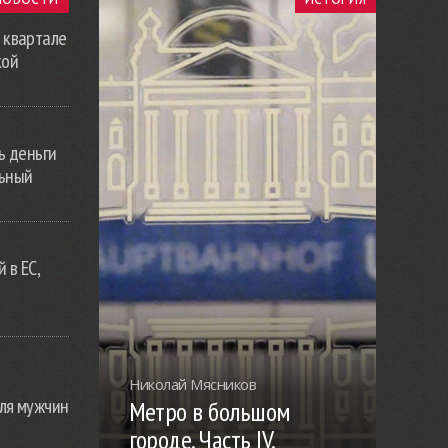
 квартале
кой
ь деньги
льный
 в ЕС,
Николай Мясников
ля мужчин
Метро в большом
городе. Часть IV.