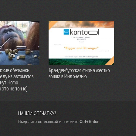
ские обезьянки
Бранденбургская фирма жестко
еду из автоматов:
вошла в Индонезию
анут Homo
о это не точно)
НАШЛИ ОПЕЧАТКУ?
Выделите ее мышкой и нажмите
Ctrl+Enter
.