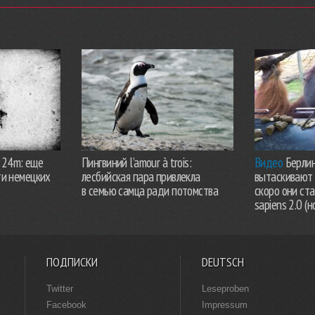
924m: еще
Пингвиний l’amour à trois:
Видео
Берлин
ти немецких
лесбийская пара привлекла
вытаскивают 
в семью самца ради потомства
скоро они ст
sapiens 2.0 (н
ПОДПИСКИ
DEUTSCH
Twitter
Leseproben
Facebook
Impressum