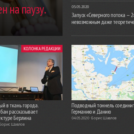
н на паузу.
05.05.2020
Запуск «Северного потока — 2
невозможным даже теоретич
КОЛОНКА РЕДАКЦИИ
й в ткань города.
Подводный тоннель соедини
обан рассказывает
Германию и Данию
ектуре Берлина
04.05.2020 ·
Борис Шавлов
Борис Шавлов