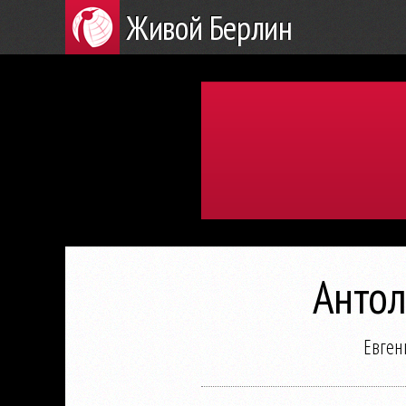
Живой Берлин
Антол
Евген