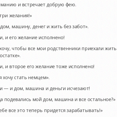
рманию и встречает добрую фею.
 три желания!»
 дом, машину, денег и жить без забот».
, и его желание исполнено!
 хочу, чтобы все мои родственники приехали жит
остатке».
, и второе его желание тоже исполнено!
я хочу стать немцем».
и — и дом, машина и деньги исчезают!
да подевались мой дом, машина и все остальное?»
ебе все это теперь придется зарабатывать!»