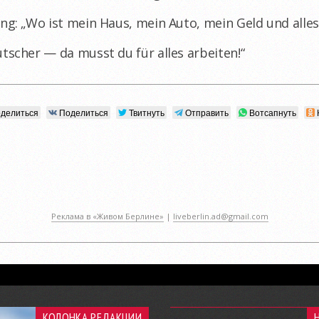
ing: „Wo ist mein Haus, mein Auto, mein Geld und alle
utscher — da musst du für alles arbeiten!“
делиться
Поделиться
Твитнуть
Отправить
Вотсапнуть
Реклама в «Живом Берлине»
|
liveberlin.ad@gmail.com
КОЛОНКА РЕДАКЦИИ